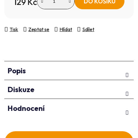
129 Kč
DO KOŠÍKU
Měrná cena:
Tisk
Zeptat se
Hlídat
Sdílet
Popis
Diskuze
Hodnocení
Z