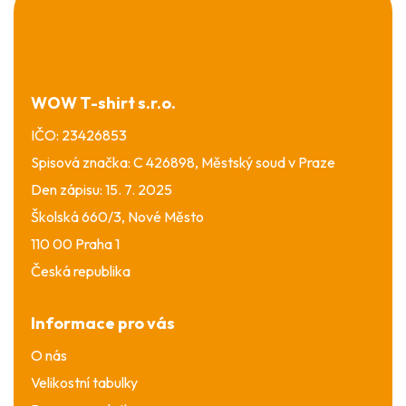
á
p
a
t
í
WOW T-shirt s.r.o.
IČO: 23426853
Spisová značka: C 426898, Městský soud v Praze
Den zápisu: 15. 7. 2025
Školská 660/3, Nové Město
110 00 Praha 1
Česká republika
Informace pro vás
O nás
Velikostní tabulky