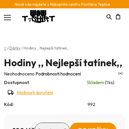
Nově nás najdete v Nákupním centru Fontána Teplice
Hledat
N
K
Domů
/
Dárky
/
Hodiny ,, Nejlepší tatínek,,
Hodiny ,, Nejlepší tatínek,,
Průměrné
Neohodnoceno
Podrobnosti hodnocení
hodnocení
Dostupnost
Skladem
(1 ks)
produktu
Možnosti doručení
je
Kód:
992
0,0
z
5
hvězdiček.