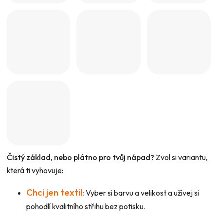
Čistý základ, nebo plátno pro tvůj nápad?
Zvol si variantu,
která ti vyhovuje:
Chci jen textil
:
Vyber si barvu a velikost a užívej si
pohodlí kvalitního střihu bez potisku.