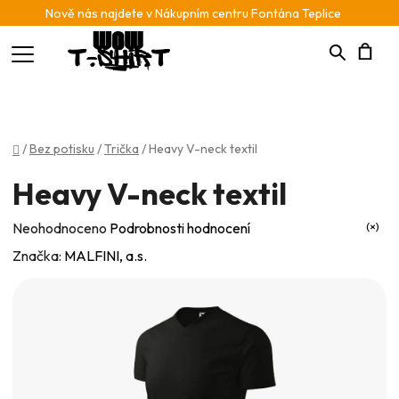
Nově nás najdete v Nákupním centru Fontána Teplice
Hledat
N
K
Domů
/
Bez potisku
/
Trička
/
Heavy V-neck textil
Heavy V-neck textil
Průměrné
Neohodnoceno
Podrobnosti hodnocení
hodnocení
Značka:
MALFINI, a.s.
produktu
je
0,0
z
5
hvězdiček.