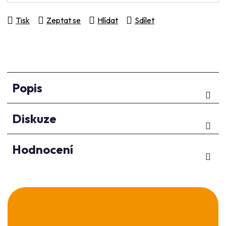
Tisk
Zeptat se
Hlídat
Sdílet
Popis
Diskuze
Hodnocení
Z
á
p
a