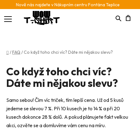
Nově nás najdete v Nákupním centru Fontána Teplice
Hledat
N
K
Domů
/
FAQ
/
Co když toho chci víc? Dáte mi nějakou slevu?
Co když toho chci víc?
Dáte mi nějakou slevu?
Samo sebou! Čím víc triček, tím lepší cena. Už od 5 kusů
jedeme se slevou 7 %. Při 10 kusech je to 14 % a při 20
kusech dokonce 28 % dolů. A pokud plánujete fakt velkou
akci, ozvěte se a domluvíme vám cenu na míru.