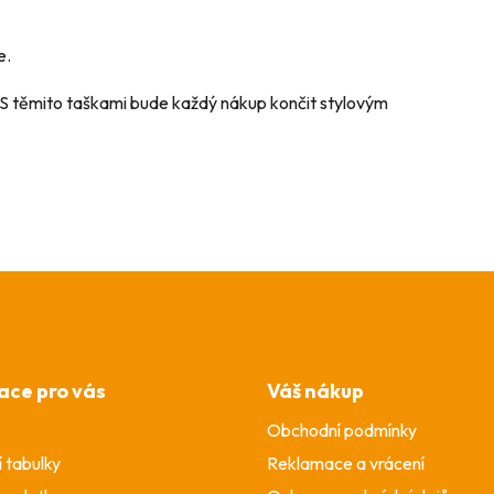
e.
 S těmito taškami bude každý nákup končit stylovým
ace pro vás
Váš nákup
Obchodní podmínky
í tabulky
Reklamace a vrácení