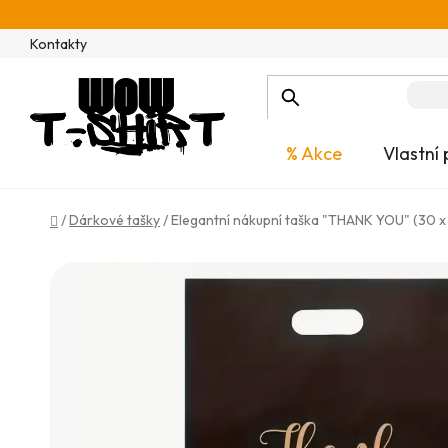
Přejít
na
Kontakty
obsah
% Akce
Vlastní 
Domů
/
Dárkové tašky
/
Elegantní nákupní taška "THANK YOU" (30 x