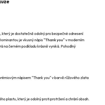
kuze
u, který je dostatečně odolný pro bezpečné odnesení
Dominantou je vkusný nápis
"Thank you"
v moderním
terá na černém podkladu krásně vyniká. Pohodlný
 prémiovým nápisem "Thank you" v barvě růžového zlata
o plastu, který je odolný proti protržení a chrání obsah.