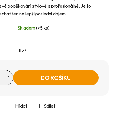
vé poděkování stylově a profesionálně. Je to
echat ten nejlepší poslední dojem.
Skladem
(>5 ks)
1157
DO KOŠÍKU
Hlídat
Sdílet