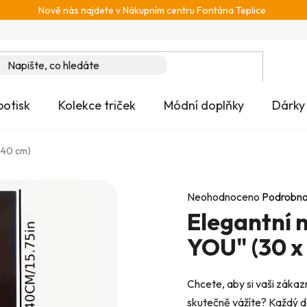
Nově nás najdete v Nákupním centru Fontána Teplice
potisk
Kolekce triček
Módní doplňky
Dárky
 40 cm)
Průměrné
Neohodnoceno
Podrobno
Elegantní 
hodnocení
produktu
YOU" (30 x
je
0,0
Chcete, aby si vaši zákazníc
z
skutečně vážíte? Každý de
5