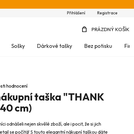
Přihlášení
Registrace
PRÁZDNÝ KOŠÍK
NÁKUPNÍ
Sošky
Dárkové tašky
Bez potisku
Fir
KOŠÍK
sti hodnocení
nákupní taška "THANK
 40 cm)
i odnášeli nejen skvělé zboží, ale i pocit, že si jich
tail se počítá! S touto elegantní nákupní taškou dáte