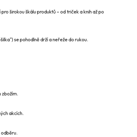
í pro širokou škálu produktů – od triček a knih až po
šilka") se pohodlně drží a neřeže do rukou.
 zbožím.
ných akcích.
 odběru.