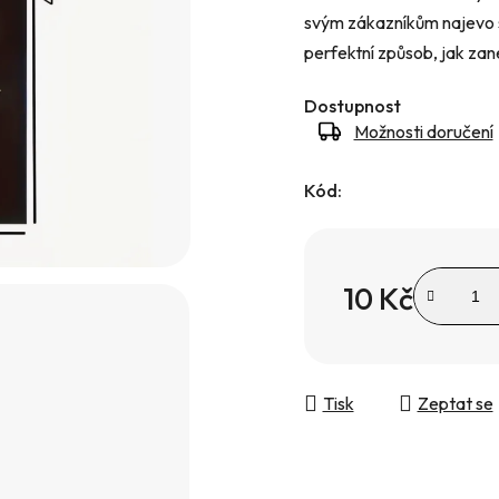
svým zákazníkům najevo s
hvězdiček.
perfektní způsob, jak zan
Dostupnost
Možnosti doručení
Kód:
10 Kč
Měrná cena:
Tisk
Zeptat se