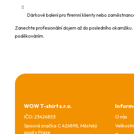
Dárkové balení pro firemní klienty nebo zaměstnanc
Zanechte profesionální dojem až do posledního okamžiku.
poděkováním.
Z
á
p
a
WOW T-shirt s.r.o.
Inform
t
í
IČO: 23426853
O nás
Spisová značka: C 426898, Městský
Velikostn
soud v Praze