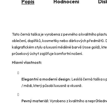
Popis
Hodnocení
Dis
Tato černá taška je vyrobena z pevného a kvalitního plast
oblečení, doplňků, kosmetiky nebo dárkových předmětů. 
kaligrafickém stylu a luxusní měděné barvě (rose gold), k
průsekový úchyt zajišťuje komfortní nošení.
Hlavní vlastnosti:
Elegantní a moderní design:
Lesklá černá taška s
/ mědi, který působí luxusně a vkusně.
Pevný materiál:
Vyrobeno z kvalitního a neprůhlednéh