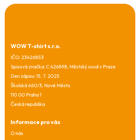
Z
á
p
a
t
í
WOW T-shirt s.r.o.
IČO: 23426853
Spisová značka: C 426898, Městský soud v Praze
Den zápisu: 15. 7. 2025
Školská 660/3, Nové Město
110 00 Praha 1
Česká republika
Informace pro vás
O nás