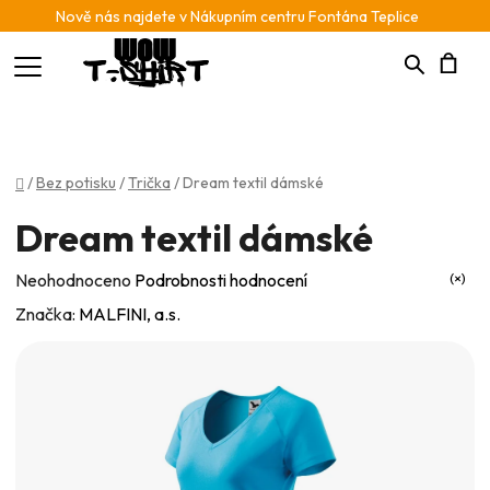
Nově nás najdete v Nákupním centru Fontána Teplice
Hledat
N
K
Domů
/
Bez potisku
/
Trička
/
Dream textil dámské
Dream textil dámské
Průměrné
Neohodnoceno
Podrobnosti hodnocení
hodnocení
Značka:
MALFINI, a.s.
produktu
je
0,0
z
5
hvězdiček.