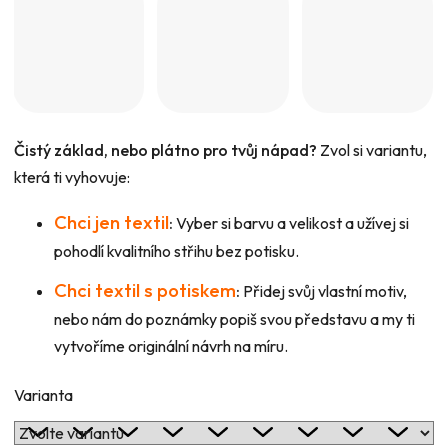
Čistý základ, nebo plátno pro tvůj nápad?
Zvol si variantu,
která ti vyhovuje:
Chci jen textil
:
Vyber si barvu a velikost a užívej si
pohodlí kvalitního střihu bez potisku.
Chci textil s potiskem
:
Přidej svůj vlastní motiv,
nebo nám do poznámky popiš svou představu a my ti
vytvoříme originální návrh na míru.
Varianta