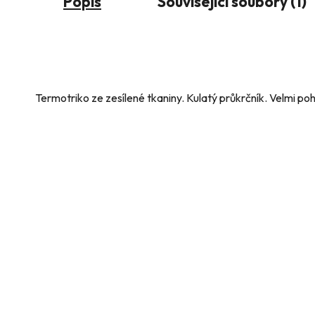
Popis
Související soubory (1)
Termotriko ze zesílené tkaniny. Kulatý průkrčník. Velmi p