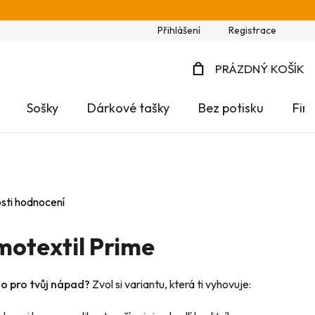
Přihlášení
Registrace
PRÁZDNÝ KOŠÍK
NÁKUPNÍ
Sošky
Dárkové tašky
Bez potisku
Fir
KOŠÍK
sti hodnocení
motextil Prime
no pro tvůj nápad?
Zvol si variantu, která ti vyhovuje: