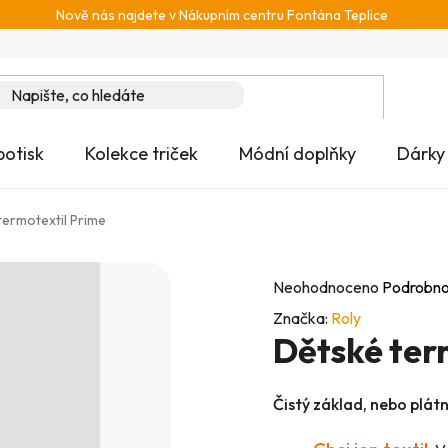
Nově nás najdete v Nákupním centru Fontána Teplice
potisk
Kolekce triček
Módní doplňky
Dárky
termotextil Prime
Průměrné
Neohodnoceno
Podrobno
hodnocení
Značka:
Roly
Dětské ter
produktu
je
0,0
Čistý základ, nebo plát
z
5