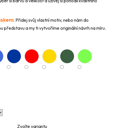
ber si barvu a velikost a užívej si pohodlí kvalitního
tiskem
:
Přidej svůj vlastní motiv, nebo nám do
 představu a my ti vytvoříme originální návrh na míru.
Zvolte variantu