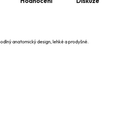
Hodnocení
Diskuze
ohodlný anatomický design, lehké a prodyšné.