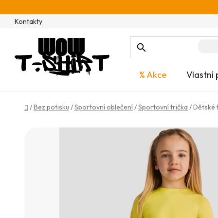
Přejít
na
Kontakty
obsah
% Akce
Vlastní 
Domů
/
Bez potisku
/
Sportovní oblečení
/
Sportovní trička
/
Dětské 