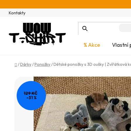
Přejít
na
Kontakty
obsah
% Akce
Vlastní 
Domů
/
Dárky
/
Ponožky
/
Dětské ponožky s 3D oušky | Zvířátková k
129 KČ
–31 %