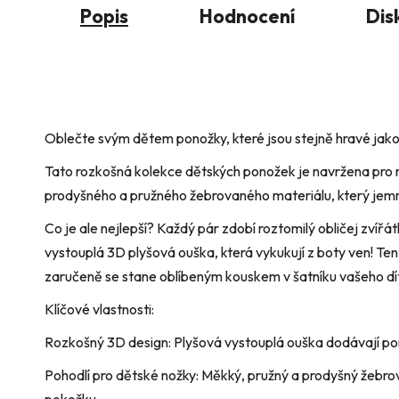
Popis
Hodnocení
Dis
Oblečte svým dětem ponožky, které jsou stejně hravé jak
​Tato rozkošná kolekce dětských ponožek je navržena pro 
prodyšného a pružného žebrovaného materiálu, který jemně
​Co je ale nejlepší? Každý pár zdobí roztomilý obličej zvíř
vystouplá 3D plyšová ouška, která vykukují z boty ven! T
zaručeně se stane oblíbeným kouskem v šatníku vašeho dí
​Klíčové vlastnosti:
​Rozkošný 3D design: Plyšová vystouplá ouška dodávají p
​Pohodlí pro dětské nožky: Měkký, pružný a prodyšný žebrova
pokožku.