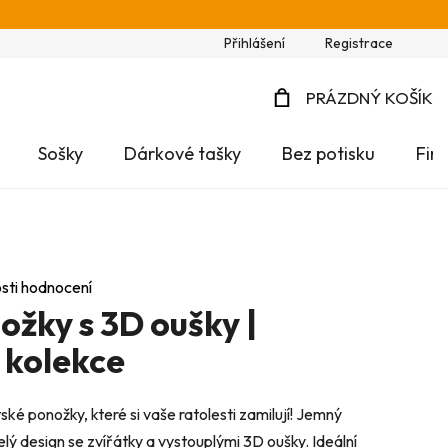
Přihlášení
Registrace
PRÁZDNÝ KOŠÍK
NÁKUPNÍ
Sošky
Dárkové tašky
Bez potisku
Fir
KOŠÍK
sti hodnocení
ožky s 3D oušky |
 kolekce
ké ponožky, které si vaše ratolesti zamilují! Jemný
lý design se zvířátky a vystouplými 3D oušky. Ideální