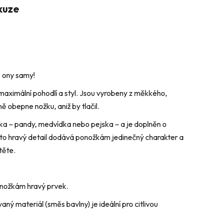
kuze
o ony samy!
maximální pohodlí a styl. Jsou vyrobeny z měkkého,
 obepne nožku, aniž by tlačil.
átka – pandy, medvídka nebo pejska – a je doplněn o
ento hravý detail dodává ponožkám jedinečný charakter a
těte.
onožkám hravý prvek.
ný materiál (směs bavlny) je ideální pro citlivou