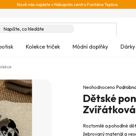
Nově nás najdete v Nákupním centru Fontána Teplice
potisk
Kolekce triček
Módní doplňky
Dárky
olekce
Průměrné
Neohodnoceno
Podrobno
Dětské pon
hodnocení
produktu
Zvířátková
je
0,0
Roztomilé a pohodlné děts
z
žebrovaný materiál a vese
5