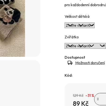
pro každodenní dobrodruž
hvězdiček.
Velikost dětská
Zvířátko
Dostupnost
Možnosti doručení
Kód:
129 Kč
–31 %
89 Kč