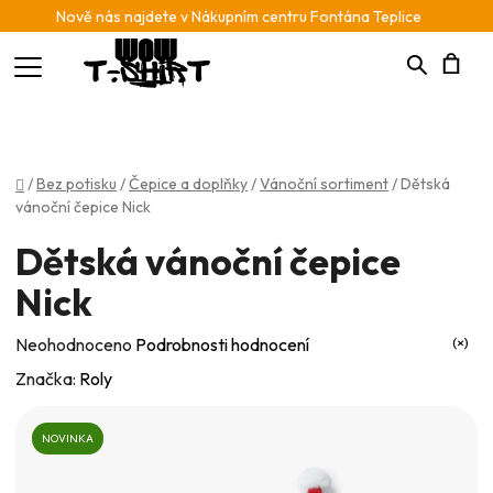
Nově nás najdete v Nákupním centru Fontána Teplice
Hledat
N
K
Domů
/
Bez potisku
/
Čepice a doplňky
/
Vánoční sortiment
/
Dětská
vánoční čepice Nick
Dětská vánoční čepice
Nick
Průměrné
Neohodnoceno
Podrobnosti hodnocení
hodnocení
Značka:
Roly
produktu
je
NOVINKA
0,0
z