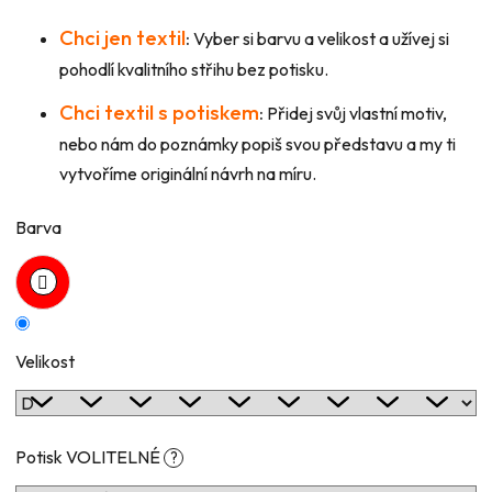
Chci jen textil
:
Vyber si barvu a velikost a užívej si
pohodlí kvalitního střihu bez potisku.
Chci textil s potiskem
:
Přidej svůj vlastní motiv,
nebo nám do poznámky popiš svou představu a my ti
vytvoříme originální návrh na míru.
Barva
Velikost
Potisk VOLITELNÉ
?