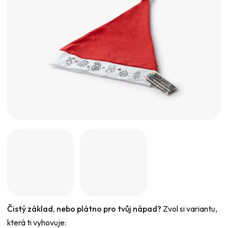
5
hvězdiček.
Čistý základ, nebo plátno pro tvůj nápad?
Zvol si variantu,
která ti vyhovuje: