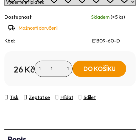
Dostupnost
Skladem
(>5 ks)
Možnosti doručení
Kód:
E1309-60-D
26 Kč
DO KOŠÍKU
Měrná cena:
Tisk
Zeptat se
Hlídat
Sdílet
Popis