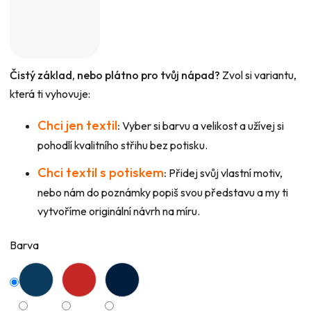
Čistý základ, nebo plátno pro tvůj nápad?
Zvol si variantu,
která ti vyhovuje:
Chci jen textil
:
Vyber si barvu a velikost a užívej si
pohodlí kvalitního střihu bez potisku.
Chci textil s potiskem
:
Přidej svůj vlastní motiv,
nebo nám do poznámky popiš svou představu a my ti
vytvoříme originální návrh na míru.
Barva