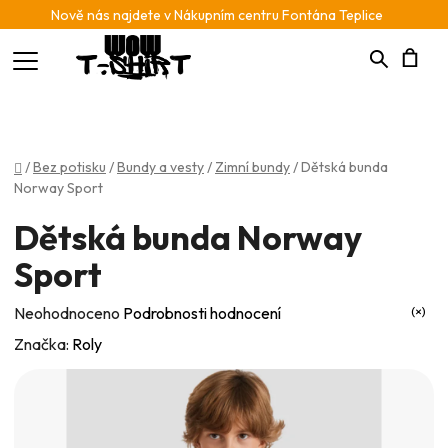
Nově nás najdete v Nákupním centru Fontána Teplice
Hledat
N
K
Domů
/
Bez potisku
/
Bundy a vesty
/
Zimní bundy
/
Dětská bunda
Norway Sport
Dětská bunda Norway
Sport
Průměrné
Neohodnoceno
Podrobnosti hodnocení
hodnocení
Značka:
Roly
produktu
je
0,0
z