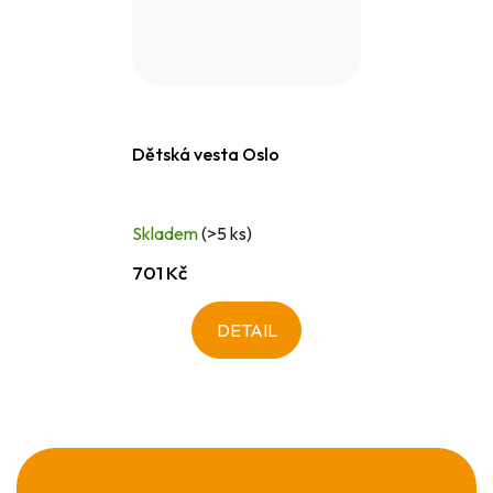
Dětská vesta Oslo
Skladem
(>5 ks)
701 Kč
DETAIL
Z
á