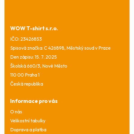
p
a
t
í
WOW T-shirt s.r.o.
IČO: 23426853
Spisová značka: C 426898, Městský soud v Praze
Den zápisu: 15. 7. 2025
Školská 660/3, Nové Město
110 00 Praha 1
Česká republika
Informace pro vás
O nás
Velikostní tabulky
Doprava a platba