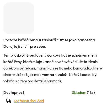
5
hvězdiček.
Protože každá žena si zaslouží cítit se jako princezna.
Darujte jí chvíli pro sebe.
Tento láskyplně sestavený dárkový koš je splněným snem
každé ženy, která miluje krásné a voňavé věci. Je to ideální
dárek pro přítelkyni, maminku, sestru nebo kamarádku, které
chcete ukázat, jak moc vám na ní záleží. Každý kousek byl
vybrán s citem pro detail a harmonii.
Dostupnost
Skladem
(1 ks)
Možnosti doručení