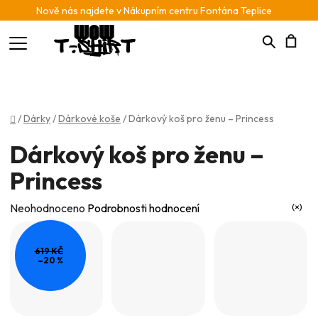
Nově nás najdete v Nákupním centru Fontána Teplice
Hledat
N
K
Domů
/
Dárky
/
Dárkové koše
/
Dárkový koš pro ženu – Princess
Dárkový koš pro ženu –
Princess
Průměrné
Neohodnoceno
Podrobnosti hodnocení
hodnocení
produktu
619 KČ
–20 %
je
0,0
z