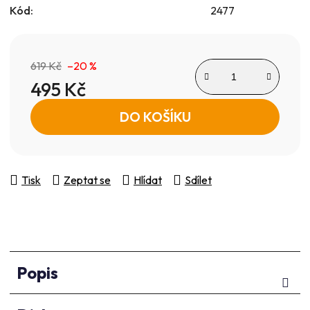
Kód:
2477
619 Kč
–20 %
495 Kč
Měrná cena:
DO KOŠÍKU
Tisk
Zeptat se
Hlídat
Sdílet
Popis