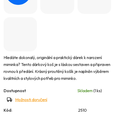
0,0
z
5
hvězdiček.
Hledáte dokonalý, originální a praktický dárek k narození
miminka? Tento dárkový koš je s láskou sestaven a připraven
rovnou k předání. Krásný proutěný košík je naplněn výběrem
kvalitních a stylových potřeb pro miminko.
Dostupnost
Skladem
(1 ks)
Možnosti doručení
Kód:
2510