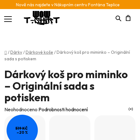
Nově nás najdete v Nákupním centru Fontána Teplice
Hledat
N
K
Domů
/
Dárky
/
Dárkové koše
/
Dárkový koš pro miminko – Originální
sada s potiskem
Dárkový koš pro miminko
– Originální sada s
potiskem
Průměrné
Neohodnoceno
Podrobnosti hodnocení
hodnocení
produktu
519 KČ
–20 %
je