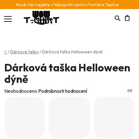
Nově nás najdete v Nákupním centru Fontána Teplice
Hledat
N
K
Domů
/
Dárkové tašky
/
Dárková taška Helloween dýně
Dárková taška Helloween
dýně
Průměrné
Neohodnoceno
Podrobnosti hodnocení
hodnocení
produktu
je
0,0
z