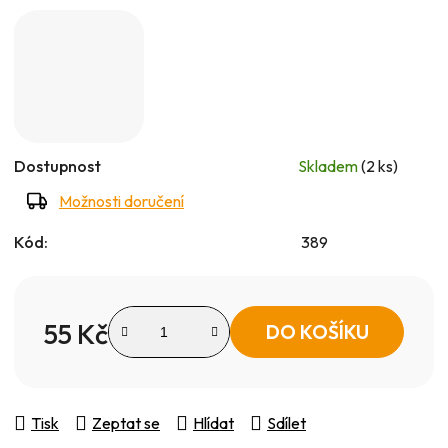
5
hvězdiček.
Dostupnost
Skladem
(2 ks)
Možnosti doručení
Kód:
389
55 Kč
DO KOŠÍKU
Měrná cena:
Tisk
Zeptat se
Hlídat
Sdílet