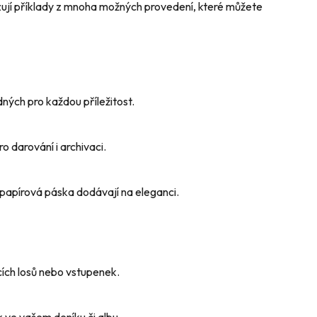
kazují příklady z mnoha možných provedení, které můžete
ných pro každou příležitost.
 darování i archivaci.
papírová páska dodávají na eleganci.
cích losů nebo vstupenek.
 ve vašem deníku či albu.