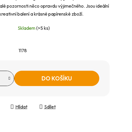
alé pozornosti něco opravdu výjimečného. Jsou ideální
reativní balení a krásné papírenské zboží.
Skladem
(>5 ks)
1178
DO KOŠÍKU
Hlídat
Sdílet