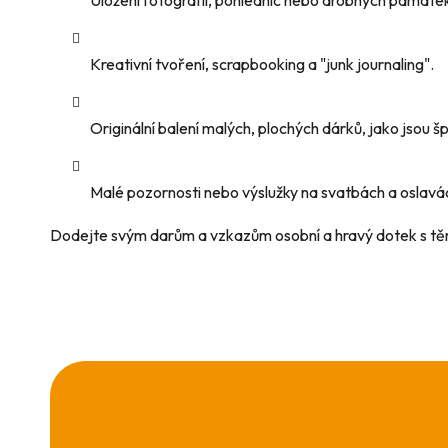
Kreativní tvoření, scrapbooking a "junk journaling".
Originální balení malých, plochých dárků, jako jsou š
Malé pozornosti nebo výslužky na svatbách a oslavá
Dodejte svým darům a vzkazům osobní a hravý dotek s tě
Z
á
p