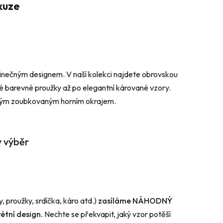
kuze
edinečným designem. V naší kolekci najdete obrovskou
lé barevné proužky až po elegantní kárované vzory.
ovým zoubkovaným horním okrajem.
ý výběr
 proužky, srdíčka, káro atd.)
zasíláme NÁHODNÝ
étní design.
Nechte se překvapit, jaký vzor potěší