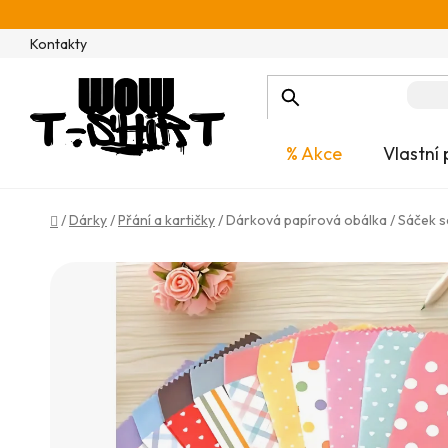
Přejít
na
Kontakty
obsah
% Akce
Vlastní 
Domů
/
Dárky
/
Přání a kartičky
/
Dárková papírová obálka / Sáček 