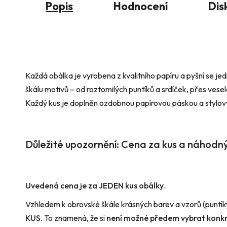
Popis
Hodnocení
Dis
Každá obálka je vyrobena z kvalitního papíru a pyšní se j
škálu motivů – od roztomilých puntíků a srdíček, přes vese
Každý kus je doplněn ozdobnou papírovou páskou a styl
Důležité upozornění: Cena za kus a náhodn
Uvedená cena je za JEDEN kus obálky.
Vzhledem k obrovské škále krásných barev a vzorů (puntíky,
KUS.
To znamená, že si
není možné předem vybrat konkr