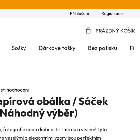
Přihlášení
Registrace
PRÁZDNÝ KOŠÍK
NÁKUPNÍ
Sošky
Dárkové tašky
Bez potisku
Fir
KOŠÍK
sti hodnocení
pírová obálka / Sáček
(Náhodný výběr)
, fotografie nebo drobnosti s láskou a stylem! Tyto
s veselými a elegantními vzory jsou perfektním