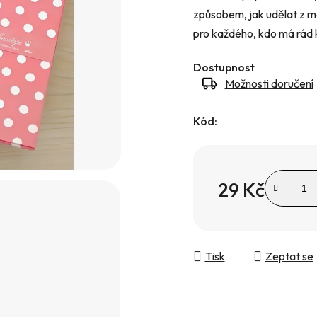
způsobem, jak udělat z m
hvězdiček.
pro každého, kdo má rád k
Dostupnost
Možnosti doručení
Kód:
29 Kč
Měrná cena:
Tisk
Zeptat se