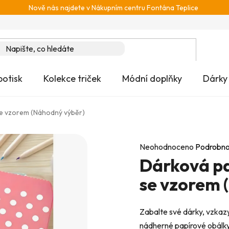
Nově nás najdete v Nákupním centru Fontána Teplice
potisk
Kolekce triček
Módní doplňky
Dárky
se vzorem (Náhodný výběr)
Průměrné
Neohodnoceno
Podrobno
Dárková pa
hodnocení
produktu
se vzorem 
je
0,0
Zabalte své dárky, vzkazy
z
nádherné papírové obálky 
5