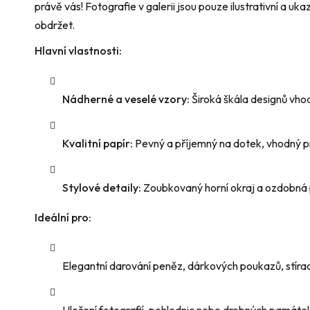
právě vás! Fotografie v galerii jsou pouze ilustrativní a u
obdržet.
Hlavní vlastnosti:
Nádherné a veselé vzory:
Široká škála designů vhod
Kvalitní papír:
Pevný a příjemný na dotek, vhodný pro
Stylové detaily:
Zoubkovaný horní okraj a ozdobná 
Ideální pro:
Elegantní darování peněz, dárkových poukazů, stíra
Uložení fotografií, pohlednic nebo drobných památek