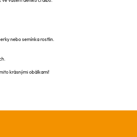
perky nebo semínka rostlin.
ch.
mito krásnými obálkami!