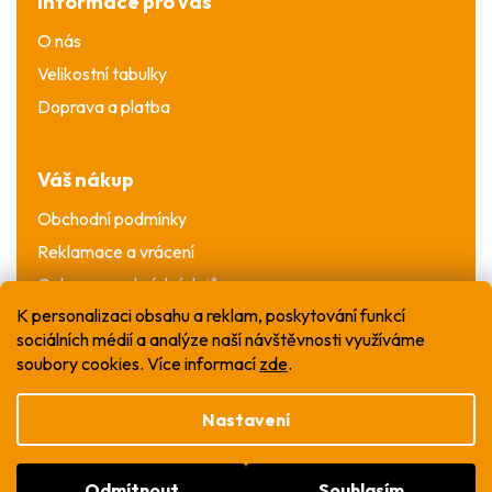
Informace pro vás
O nás
Velikostní tabulky
Doprava a platba
Váš nákup
Obchodní podmínky
Reklamace a vrácení
Ochrana osobních údajů
K personalizaci obsahu a reklam, poskytování funkcí
sociálních médií a analýze naší návštěvnosti využíváme
soubory cookies. Více informací
zde
.
Nastavení
Vytvořil Shoptet
Odmítnout
Souhlasím