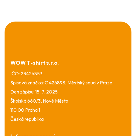
Z
á
p
a
t
í
WOW T-shirt s.r.o.
IČO: 23426853
Spisová značka: C 426898, Městský soud v Praze
Den zápisu: 15. 7. 2025
Školská 660/3, Nové Město
110 00 Praha 1
Česká republika