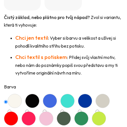
Čistý základ, nebo plátno pro tvůj nápad?
Zvol si variantu,
která ti vyhovuje:
Chci jen textil
:
Vyber si barvu a velikost a užívej si
pohodlí kvalitního střihu bez potisku.
Chci textil s potiskem
:
Přidej svůj vlastní motiv,
nebo nám do poznámky popiš svou představu a my ti
vytvoříme originální návrh na míru.
Barva