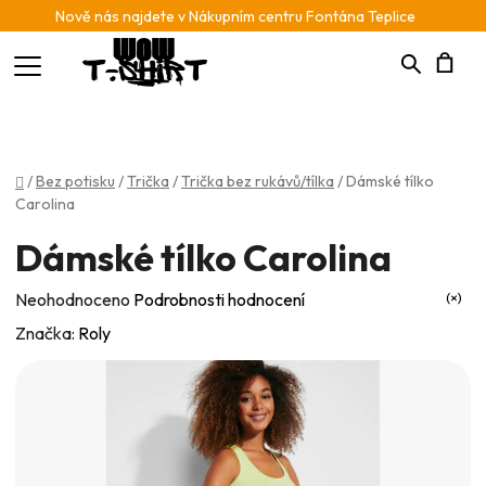
Nově nás najdete v Nákupním centru Fontána Teplice
Hledat
N
K
Domů
/
Bez potisku
/
Trička
/
Trička bez rukávů/tílka
/
Dámské tílko
Carolina
Dámské tílko Carolina
Průměrné
Neohodnoceno
Podrobnosti hodnocení
hodnocení
Značka:
Roly
produktu
je
0,0
z
5