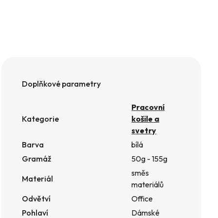
Doplňkové parametry
Pracovní
Kategorie
košile a
svetry
Barva
bílá
Gramáž
50g - 155g
směs
Materiál
materiálů
Odvětví
Office
Pohlaví
Dámské