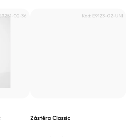
E9251-02-36
Kód:
E9123-02-UNI
s
Zástěra Classic