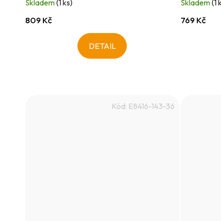
Skladem
(1 ks)
Skladem
(1 
809 Kč
769 Kč
DETAIL
Kód:
E8416-143-36