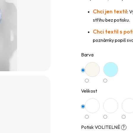
hvězdiček.
Chci jen textil
:
Vy
střihu bez potisku.
Chci textil s po
poznámky popiš svou
Barva
Velikost
Potisk VOLITELNÉ
?