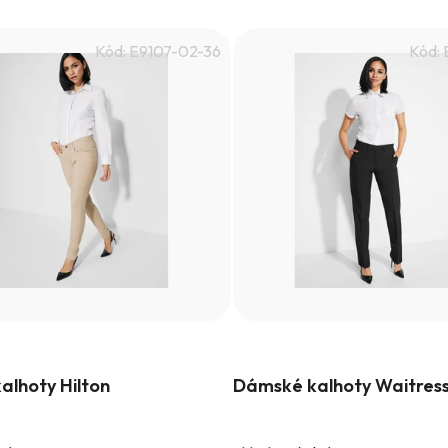
Kód:
E9107-02-36
Kód:
alhoty Hilton
Dámské kalhoty Waitres