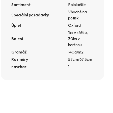
Sortiment
Polokošile
Vhodné na
Speciální požadavky
potisk
Úplet
Oxford
1ks v sáčku,
Balení
30ks v
kartonu
Gramáž
140g/m2
Rozměry
57cm/67,5cm
navrhar
1