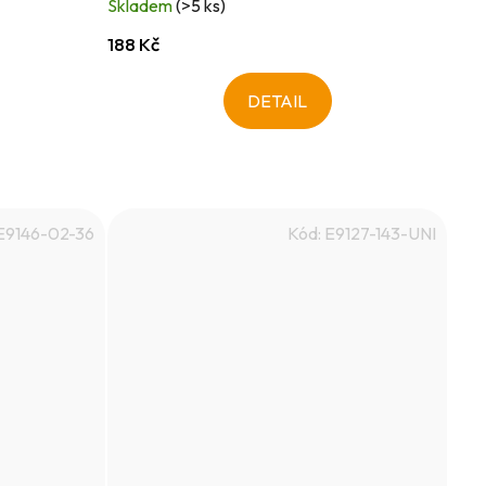
Skladem
(>5 ks)
188 Kč
DETAIL
E9146-02-36
Kód:
E9127-143-UNI