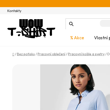
Přejít
na
Kontakty
obsah
% Akce
Vlastní 
Domů
/
Bez potisku
/
Pracovní oblečení
/
Pracovní košile a svetry
/
D