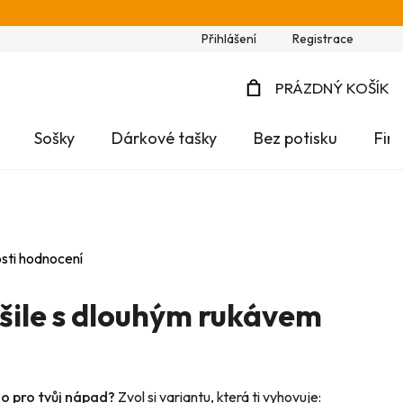
Přihlášení
Registrace
PRÁZDNÝ KOŠÍK
NÁKUPNÍ
Sošky
Dárkové tašky
Bez potisku
Fir
KOŠÍK
sti hodnocení
ile s dlouhým rukávem
no pro tvůj nápad?
Zvol si variantu, která ti vyhovuje: