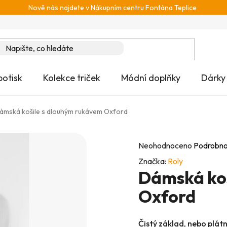
Nově nás najdete v Nákupním centru Fontána Teplice
potisk
Kolekce triček
Módní doplňky
Dárky
ámská košile s dlouhým rukávem Oxford
Průměrné
Neohodnoceno
Podrobno
hodnocení
Značka:
Roly
Dámská koš
produktu
je
Oxford
0,0
z
Čistý základ, nebo plát
5