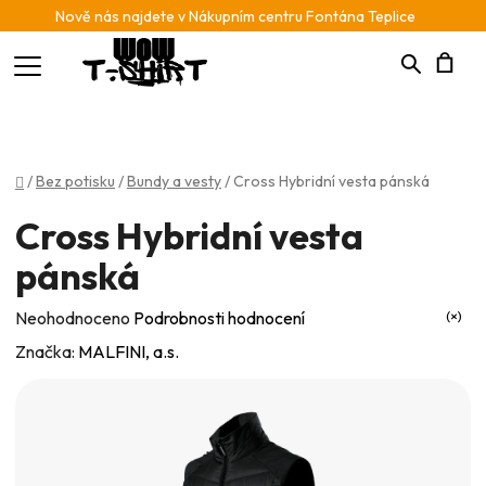
Nově nás najdete v Nákupním centru Fontána Teplice
Hledat
N
K
Domů
/
Bez potisku
/
Bundy a vesty
/
Cross Hybridní vesta pánská
Cross Hybridní vesta
pánská
Průměrné
Neohodnoceno
Podrobnosti hodnocení
hodnocení
Značka:
MALFINI, a.s.
produktu
je
0,0
z