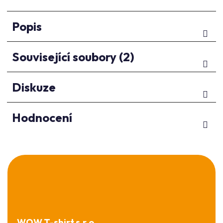
Popis
Související soubory (2)
Diskuze
Hodnocení
Z
á
p
a
t
í
WOW T-shirt s.r.o.