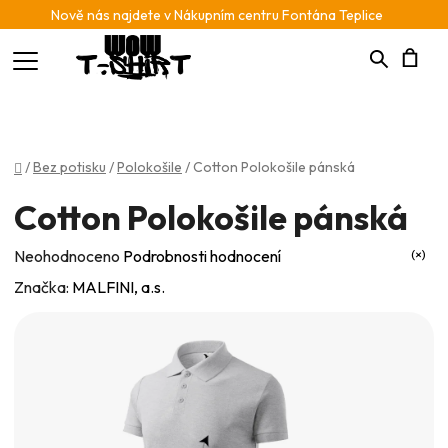
Nově nás najdete v Nákupním centru Fontána Teplice
Hledat
N
K
Domů
/
Bez potisku
/
Polokošile
/
Cotton Polokošile pánská
Cotton Polokošile pánská
Průměrné
Neohodnoceno
Podrobnosti hodnocení
hodnocení
Značka:
MALFINI, a.s.
produktu
je
0,0
z
5
hvězdiček.