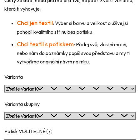
Čistý základ, nebo plátno pro tvůj nápad?
Zvol si variantu,
která ti vyhovuje:
Chci jen textil
:
Vyber si barvu a velikost a užívej si
pohodlí kvalitního střihu bez potisku.
Chci textil s potiskem
:
Přidej svůj vlastní motiv,
nebo nám do poznámky popiš svou představu a my ti
vytvoříme originální návrh na míru.
Varianta
Varianta skupiny
Potisk VOLITELNÉ
?