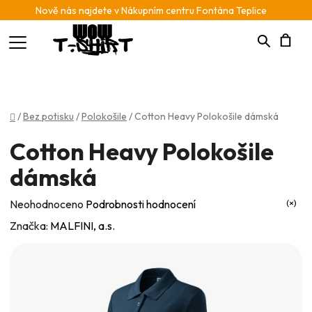
Nově nás najdete v Nákupním centru Fontána Teplice
Hledat
N
K
Domů
/
Bez potisku
/
Polokošile
/
Cotton Heavy Polokošile dámská
Cotton Heavy Polokošile
dámská
Průměrné
Neohodnoceno
Podrobnosti hodnocení
hodnocení
Značka:
MALFINI, a.s.
produktu
je
0,0
z