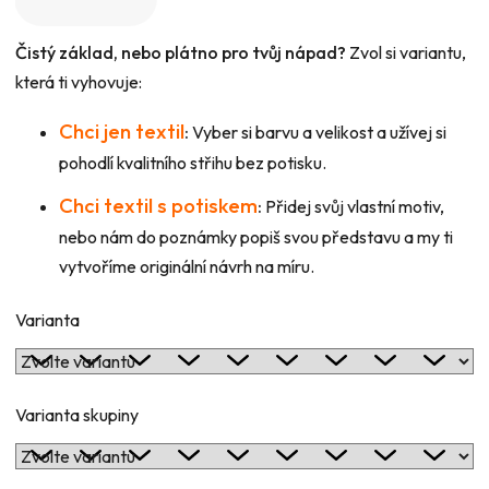
Čistý základ, nebo plátno pro tvůj nápad?
Zvol si variantu,
která ti vyhovuje:
Chci jen textil
:
Vyber si barvu a velikost a užívej si
pohodlí kvalitního střihu bez potisku.
Chci textil s potiskem
:
Přidej svůj vlastní motiv,
nebo nám do poznámky popiš svou představu a my ti
vytvoříme originální návrh na míru.
Varianta
Varianta skupiny