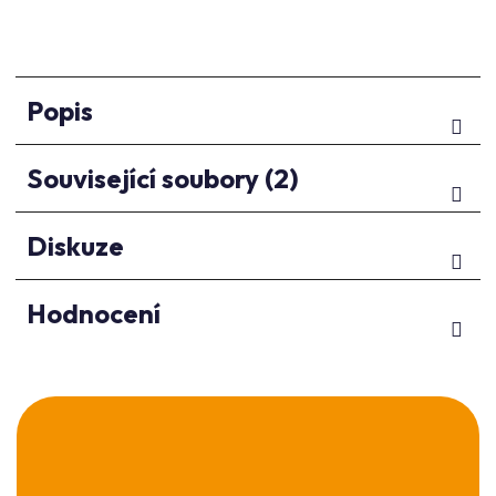
Popis
Související soubory (2)
Diskuze
Hodnocení
Z
á
p
a