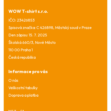
t
í
WOW T-shirt s.r.o.
IČO: 23426853
Spisová značka: C 426898, Městský soud v Praze
Den zápisu: 15. 7. 2025
Školská 660/3, Nové Město
110 00 Praha 1
Česká republika
Informace pro vás
O nás
Velikostní tabulky
Doprava a platba