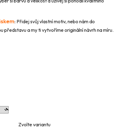
ber si barvu a velikost a užívej si pohodlí kvalitního
tiskem
:
Přidej svůj vlastní motiv, nebo nám do
 představu a my ti vytvoříme originální návrh na míru.
Zvolte variantu