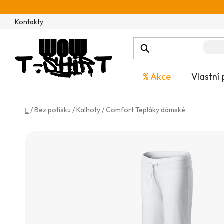
Přejít
na
Kontakty
obsah
% Akce
Vlastní 
Domů
/
Bez potisku
/
Kalhoty
/
Comfort Tepláky dámské