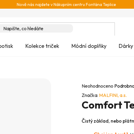
Nově nás najdete v Nákupním centru Fontána Teplice
potisk
Kolekce triček
Módní doplňky
Dárky
Průměrné
Neohodnoceno
Podrobno
hodnocení
Značka:
MALFINI, a.s.
Comfort T
produktu
je
0,0
Čistý základ, nebo plát
z
5