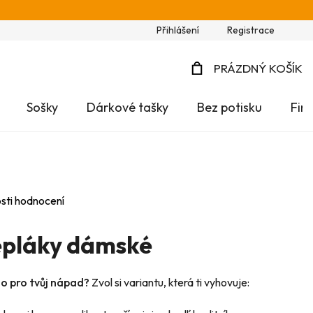
Přihlášení
Registrace
PRÁZDNÝ KOŠÍK
NÁKUPNÍ
Sošky
Dárkové tašky
Bez potisku
Fir
KOŠÍK
sti hodnocení
epláky dámské
no pro tvůj nápad?
Zvol si variantu, která ti vyhovuje: