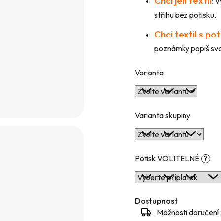
Chci jen textil
:
Vy
hvězdiček.
střihu bez potisku.
Chci textil s po
poznámky popiš svou
Varianta
Varianta skupiny
Potisk VOLITELNÉ
?
Dostupnost
Možnosti doručení