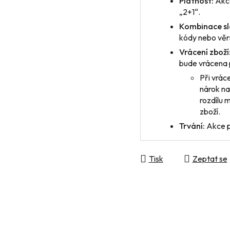
Platnost:
Akce
„2+1“.
Kombinace sl
kódy nebo věrn
Vrácení zboží
bude vrácena 
Při vrác
nárok na
rozdílu 
zboží.
Trvání:
Akce p
Tisk
Zeptat se