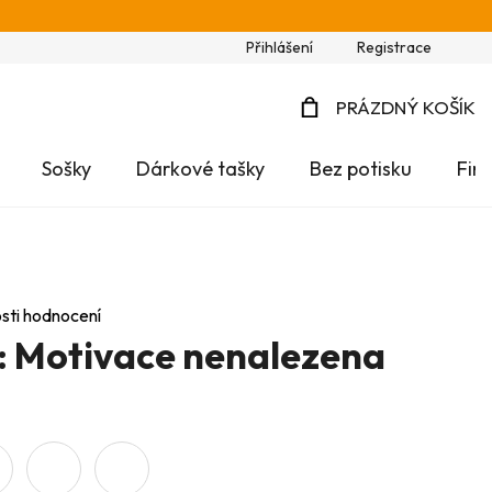
Přihlášení
Registrace
PRÁZDNÝ KOŠÍK
NÁKUPNÍ
Sošky
Dárkové tašky
Bez potisku
Fir
KOŠÍK
sti hodnocení
 Motivace nenalezena