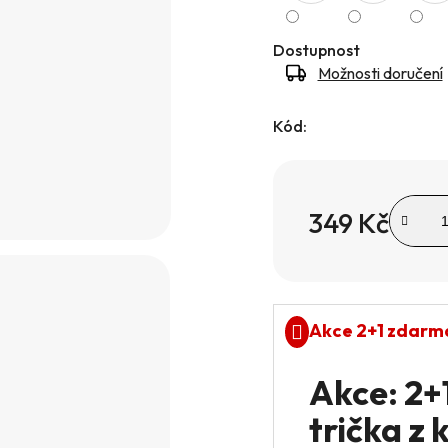
hvězdiček.
Dostupnost
Možnosti doručení
Kód:
349 Kč
Měrná cena:
Akce 2+1 zdarm
Akce: 2
trička z 