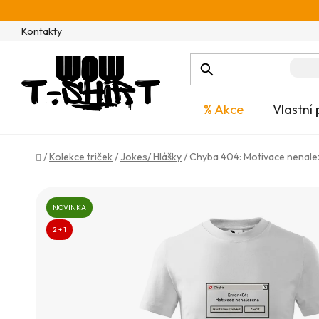
Přejít
na
Kontakty
obsah
% Akce
Vlastní 
Domů
/
Kolekce triček
/
Jokes/ Hlášky
/
Chyba 404: Motivace nenal
NOVINKA
2 + 1