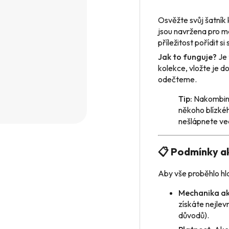
Osvěžte svůj šatník
jsou navržena pro ma
příležitost pořídit s
Jak to funguje?
Je 
kolekce, vložte je d
odečteme.
Tip:
Nakombinu
někoho blízkéh
nešlápnete ve
📋 Podmínky a
Aby vše proběhlo hla
Mechanika ak
získáte nejlev
důvodů).