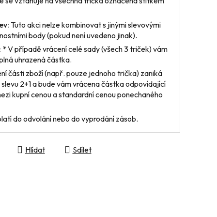
 se vztahuje na všechna trička označená štítkem
ev:
Tuto akci nelze kombinovat s jinými slevovými
ostními body (pokud není uvedeno jinak).
:
* V případě vrácení
celé sady
(všech 3 triček) vám
plná uhrazená částka.
ení
části zboží
(např. pouze jednoho trička) zaniká
 slevu 2+1 a bude vám vrácena částka odpovídající
mezi kupní cenou a standardní cenou ponechaného
latí do odvolání nebo do vyprodání zásob.
Hlídat
Sdílet