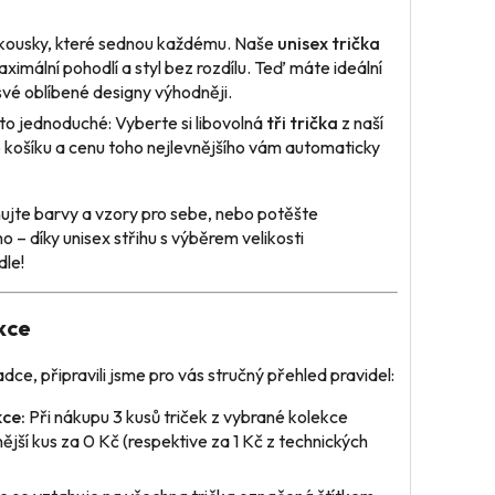
 kousky, které sednou každému. Naše
unisex trička
ximální pohodlí a styl bez rozdílu. Teď máte ideální
i své oblíbené designy výhodněji.
to jednoduché: Vyberte si libovolná
tři trička
z naší
o košíku a cenu toho nejlevnějšího vám automaticky
jte barvy a vzory pro sebe, nebo potěšte
o – díky unisex střihu s výběrem velikosti
dle!
kce
dce, připravili jsme pro vás stručný přehled pravidel:
ce:
Při nákupu 3 kusů triček z vybrané kolekce
nější kus za 0 Kč (respektive za 1 Kč z technických