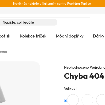
Nově nás najdete v Nákupním centru Fontána Teplice
potisk
Kolekce triček
Módní doplňky
Dárky
ezena
Průměrné
Neohodnoceno
Podrobno
Chyba 404:
hodnocení
produktu
je
Velikost
0,0
z
5