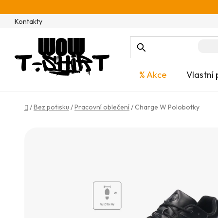
Přejít
na
Kontakty
obsah
% Akce
Vlastní 
Domů
/
Bez potisku
/
Pracovní oblečení
/
Charge W Polobotky