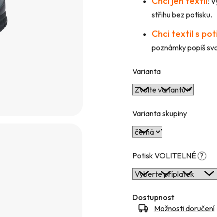
Chci jen textil
:
Vy
hvězdiček.
střihu bez potisku.
Chci textil s po
poznámky popiš svou
Varianta
Varianta skupiny
Potisk VOLITELNÉ
?
Dostupnost
Možnosti doručení