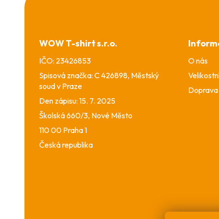
Z
á
p
a
WOW T-shirt s.r.o.
Inform
t
í
IČO: 23426853
O nás
Spisová značka: C 426898, Městský
Velikostn
soud v Praze
Doprava 
Den zápisu: 15. 7. 2025
Školská 660/3, Nové Město
110 00 Praha 1
Česká republika