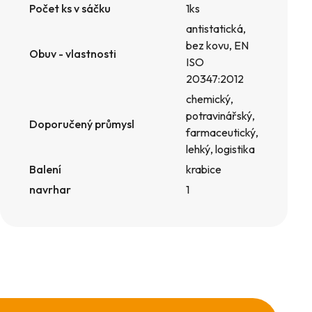
Počet ks v sáčku
1ks
antistatická,
bez kovu, EN
Obuv - vlastnosti
ISO
20347:2012
chemický,
potravinářský,
Doporučený průmysl
farmaceutický,
lehký, logistika
Balení
krabice
navrhar
1