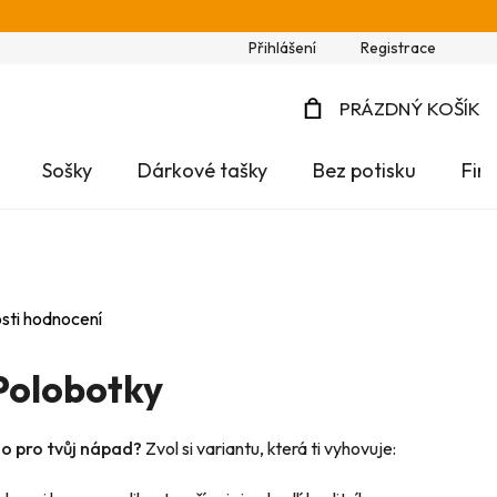
Přihlášení
Registrace
PRÁZDNÝ KOŠÍK
NÁKUPNÍ
Sošky
Dárkové tašky
Bez potisku
Fir
KOŠÍK
sti hodnocení
Polobotky
no pro tvůj nápad?
Zvol si variantu, která ti vyhovuje: