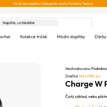
Nově nás najdete v Nákupním centru Fontána Teplice
potisk
Kolekce triček
Módní doplňky
Dárky
Průměrné
Neohodnoceno
Podrobno
hodnocení
Značka:
MALFINI, a.s.
Charge W 
produktu
je
0,0
Čistý základ, nebo plát
z
5