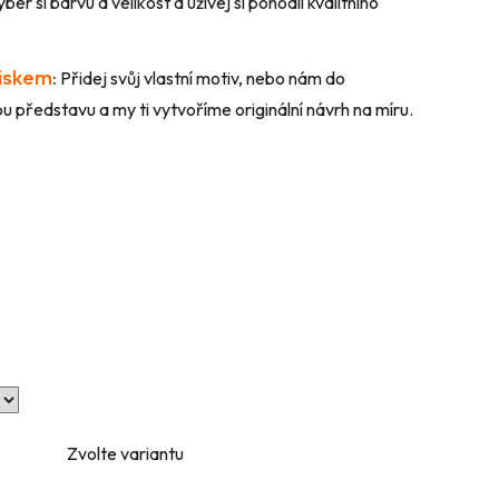
ber si barvu a velikost a užívej si pohodlí kvalitního
tiskem
:
Přidej svůj vlastní motiv, nebo nám do
 představu a my ti vytvoříme originální návrh na míru.
Zvolte variantu