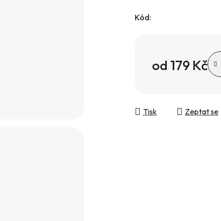
Kód:
od
179 Kč
Měrná cena:
Tisk
Zeptat se