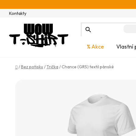
Přejít
na
Kontakty
obsah
% Akce
Vlastní 
Domů
/
Bez potisku
/
Trička
/
Chance (GRS) textil pánské