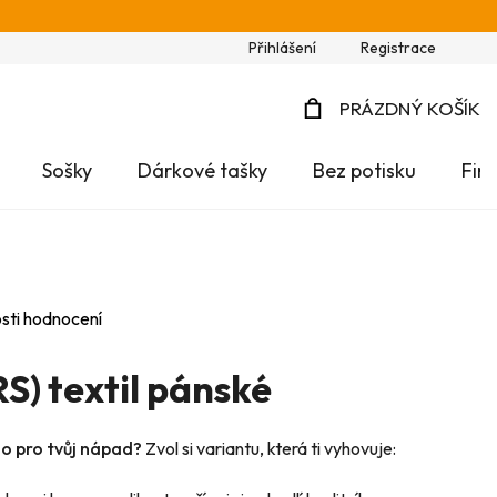
Přihlášení
Registrace
PRÁZDNÝ KOŠÍK
NÁKUPNÍ
Sošky
Dárkové tašky
Bez potisku
Fir
KOŠÍK
sti hodnocení
S) textil pánské
no pro tvůj nápad?
Zvol si variantu, která ti vyhovuje: