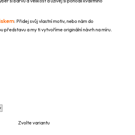
ber si barvu a velikost a užívej si pohodlí kvalitního
tiskem
:
Přidej svůj vlastní motiv, nebo nám do
 představu a my ti vytvoříme originální návrh na míru.
Zvolte variantu