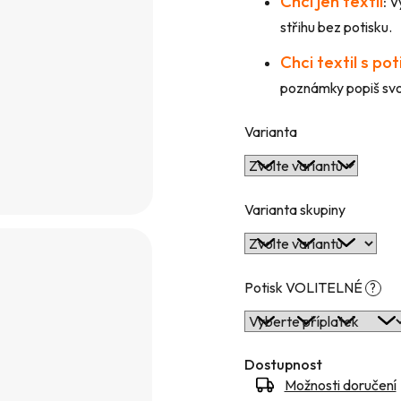
Chci jen textil
:
Vy
hvězdiček.
střihu bez potisku.
Chci textil s po
poznámky popiš svou
Varianta
Varianta skupiny
Potisk VOLITELNÉ
?
Dostupnost
Možnosti doručení