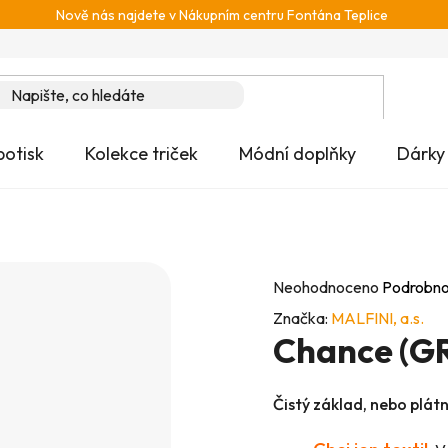
Nově nás najdete v Nákupním centru Fontána Teplice
potisk
Kolekce triček
Módní doplňky
Dárky
Průměrné
Neohodnoceno
Podrobno
hodnocení
Značka:
MALFINI, a.s.
Chance (GR
produktu
je
0,0
Čistý základ, nebo plát
z
5