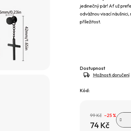
jedinečný pár! Ať už pref
hvězdiček.
odvážnou visací náušnici,
příležitost.
Dostupnost
Možnosti doručení
Kód:
99 Kč
–25 %
74 Kč