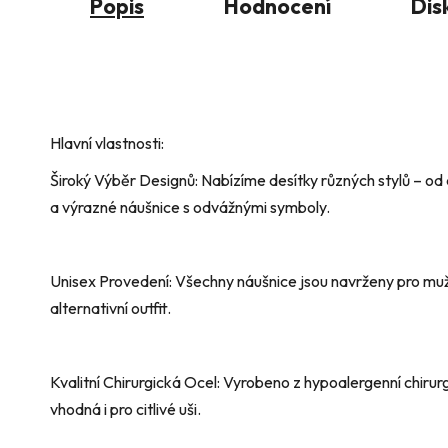
Popis
Hodnocení
Dis
Hlavní vlastnosti:
Široký Výběr Designů: Nabízíme desítky různých stylů – od
a výrazné náušnice s odvážnými symboly.
Unisex Provedení: Všechny náušnice jsou navrženy pro muže
alternativní outfit.
Kvalitní Chirurgická Ocel: Vyrobeno z hypoalergenní chirurgi
vhodná i pro citlivé uši.