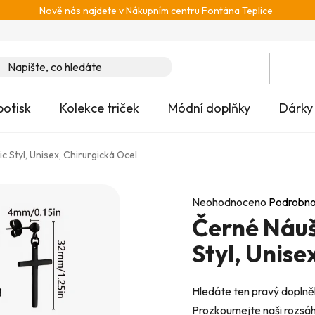
Nově nás najdete v Nákupním centru Fontána Teplice
potisk
Kolekce triček
Módní doplňky
Dárky
 Styl, Unisex, Chirurgická Ocel
Průměrné
Neohodnoceno
Podrobno
Černé Náuš
hodnocení
produktu
Styl, Unise
je
0,0
Hledáte ten pravý doplněk
z
Prozkoumejte naši rozsáhl
5