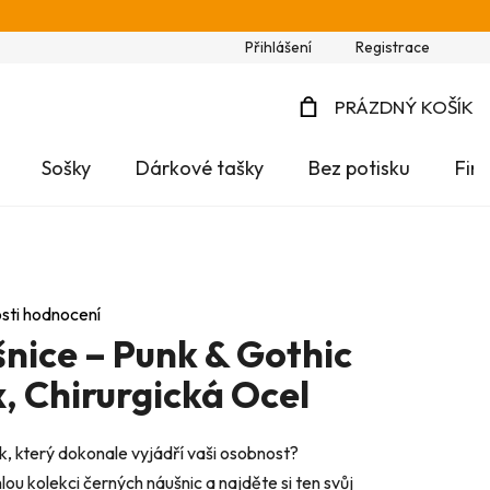
Přihlášení
Registrace
PRÁZDNÝ KOŠÍK
NÁKUPNÍ
Sošky
Dárkové tašky
Bez potisku
Fir
KOŠÍK
sti hodnocení
nice – Punk & Gothic
x, Chirurgická Ocel
, který dokonale vyjádří vaši osobnost?
ou kolekci černých náušnic a najděte si ten svůj