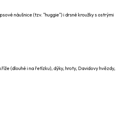
sové náušnice (tzv. "huggie") i drsné kroužky s ostrými
 kříže (dlouhé i na řetízku), dýky, hroty, Davidovy hvězdy,