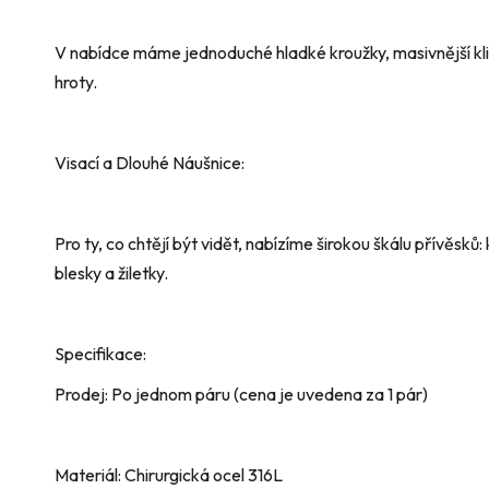
V nabídce máme jednoduché hladké kroužky, masivnější klip
hroty.
Visací a Dlouhé Náušnice:
Pro ty, co chtějí být vidět, nabízíme širokou škálu přívěsků:
blesky a žiletky.
Specifikace:
Prodej: Po jednom páru (cena je uvedena za 1 pár)
Materiál: Chirurgická ocel 316L