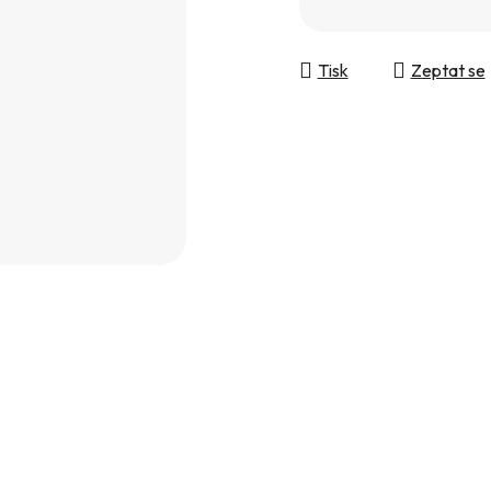
Měrná cena:
Tisk
Zeptat se