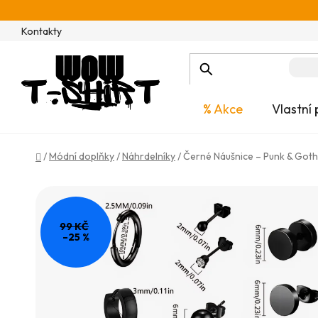
Přejít
na
Kontakty
obsah
% Akce
Vlastní 
Domů
/
Módní doplňky
/
Náhrdelníky
/
Černé Náušnice – Punk & Gothic
99 KČ
–25 %