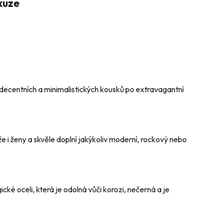
kuze
 decentních a minimalistických kousků po extravagantní
 i ženy a skvěle doplní jakýkoliv moderní, rockový nebo
cké oceli, která je odolná vůči korozi, nečerná a je