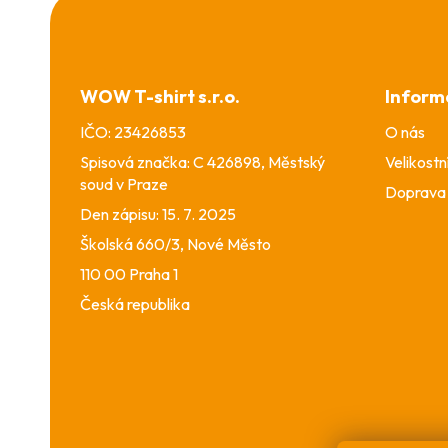
Z
á
p
a
WOW T-shirt s.r.o.
Inform
t
í
IČO: 23426853
O nás
Spisová značka: C 426898, Městský
Velikostn
soud v Praze
Doprava 
Den zápisu: 15. 7. 2025
Školská 660/3, Nové Město
110 00 Praha 1
Česká republika