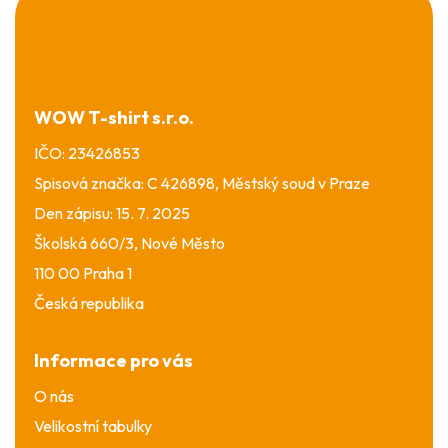
á
p
a
t
í
WOW T-shirt s.r.o.
IČO: 23426853
Spisová značka: C 426898, Městský soud v Praze
Den zápisu: 15. 7. 2025
Školská 660/3, Nové Město
110 00 Praha 1
Česká republika
Informace pro vás
O nás
Velikostní tabulky