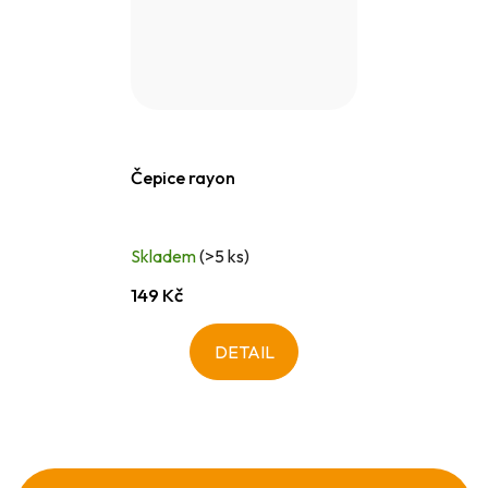
Čepice rayon
Skladem
(>5 ks)
149 Kč
DETAIL
Z