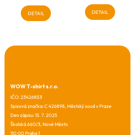
DETAIL
DETAIL
Z
á
p
a
t
í
WOW T-shirt s.r.o.
IČO: 23426853
Spisová značka: C 426898, Městský soud v Praze
Den zápisu: 15. 7. 2025
Školská 660/3, Nové Město
110 00 Praha 1