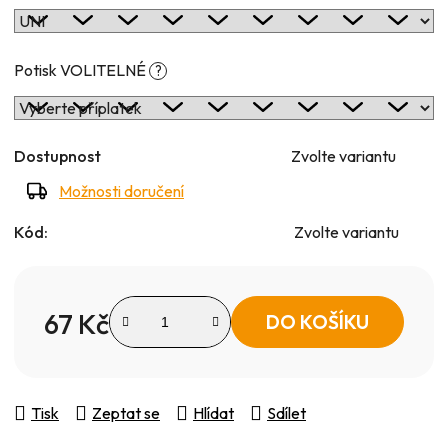
Potisk VOLITELNÉ
?
Dostupnost
Zvolte variantu
Možnosti doručení
Kód:
Zvolte variantu
67 Kč
DO KOŠÍKU
Měrná cena:
Tisk
Zeptat se
Hlídat
Sdílet