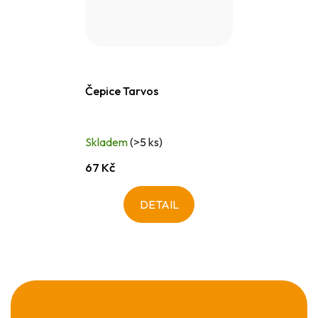
Čepice Tarvos
Skladem
(>5 ks)
67 Kč
DETAIL
Z
á