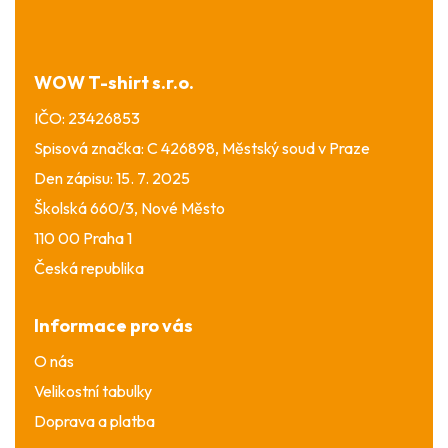
p
a
t
í
WOW T-shirt s.r.o.
IČO: 23426853
Spisová značka: C 426898, Městský soud v Praze
Den zápisu: 15. 7. 2025
Školská 660/3, Nové Město
110 00 Praha 1
Česká republika
Informace pro vás
O nás
Velikostní tabulky
Doprava a platba