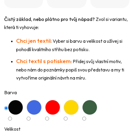
Čistý základ, nebo plátno pro tvůj nápad?
Zvol si variantu,
která ti vyhovuje:
Chci jen textil
:
Vyber si barvu a velikost a užívej si
pohodlí kvalitního střihu bez potisku.
Chci textil s potiskem
:
Přidej svůj vlastní motiv,
nebo nám do poznámky popiš svou představu a my ti
vytvoříme originální návrh na míru.
Barva
Velikost