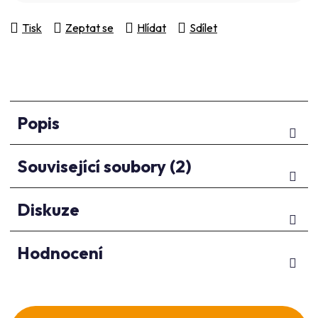
Tisk
Zeptat se
Hlídat
Sdílet
Popis
Související soubory (2)
Diskuze
Hodnocení
Z