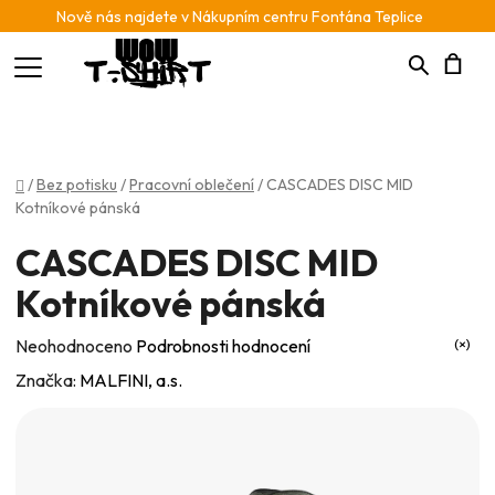
Nově nás najdete v Nákupním centru Fontána Teplice
Hledat
N
K
Domů
/
Bez potisku
/
Pracovní oblečení
/
CASCADES DISC MID
Kotníkové pánská
CASCADES DISC MID
Kotníkové pánská
Průměrné
Neohodnoceno
Podrobnosti hodnocení
hodnocení
Značka:
MALFINI, a.s.
produktu
je
0,0
z