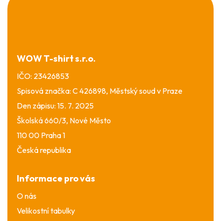
á
p
a
t
í
WOW T-shirt s.r.o.
IČO: 23426853
Spisová značka: C 426898, Městský soud v Praze
Den zápisu: 15. 7. 2025
Školská 660/3, Nové Město
110 00 Praha 1
Česká republika
Informace pro vás
O nás
Velikostní tabulky