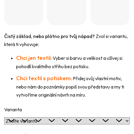
Čistý základ, nebo plátno pro tvůj nápad?
Zvol si variantu,
která ti vyhovuje:
Chci jen textil
:
Vyber si barvu a velikost a užívej si
pohodlí kvalitního střihu bez potisku.
Chci textil s potiskem
:
Přidej svůj vlastní motiv,
nebo nám do poznámky popiš svou představu a my ti
vytvoříme originální návrh na míru.
Varianta