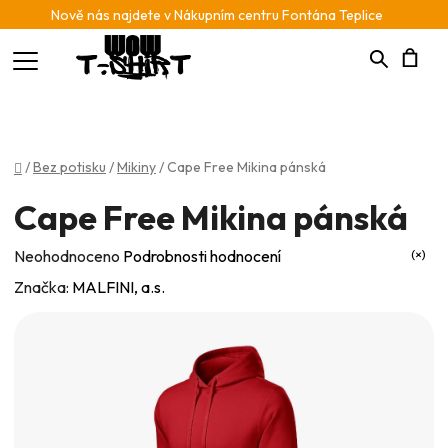
Nově nás najdete v Nákupním centru Fontána Teplice
Hledat
N
K
Domů
/
Bez potisku
/
Mikiny
/
Cape Free Mikina pánská
Cape Free Mikina pánská
Průměrné
Neohodnoceno
Podrobnosti hodnocení
hodnocení
Značka:
MALFINI, a.s.
produktu
je
0,0
z
5
hvězdiček.