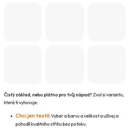
Čistý základ, nebo plátno pro tvůj nápad?
Zvol si variantu,
která ti vyhovuje:
Chci jen textil
:
Vyber si barvu a velikost a užívej si
pohodlí kvalitního střihu bez potisku.