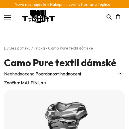
Nově nás najdete v Nákupním centru Fontána Teplice
Hledat
N
K
Domů
/
Bez potisku
/
Trička
/
Camo Pure textil dámské
Camo Pure textil dámské
Průměrné
Neohodnoceno
Podrobnosti hodnocení
hodnocení
Značka:
MALFINI, a.s.
produktu
je
0,0
z
5
hvězdiček.