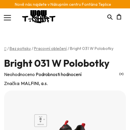
Nově nás najdete v Nákupním centru Fontána Teplice
Hledat
N
K
Domů
/
Bez potisku
/
Pracovní oblečení
/
Bright 031 W Polobotky
Bright 031 W Polobotky
Průměrné
Neohodnoceno
Podrobnosti hodnocení
hodnocení
Značka:
MALFINI, a.s.
produktu
je
0,0
z
5
hvězdiček.