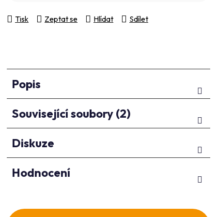
Tisk
Zeptat se
Hlídat
Sdílet
Popis
Související soubory (2)
Diskuze
Hodnocení
Z