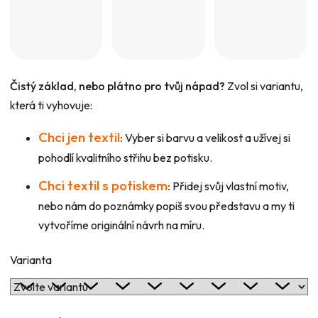
Čistý základ, nebo plátno pro tvůj nápad?
Zvol si variantu,
která ti vyhovuje:
Chci jen textil
:
Vyber si barvu a velikost a užívej si
pohodlí kvalitního střihu bez potisku.
Chci textil s potiskem
:
Přidej svůj vlastní motiv,
nebo nám do poznámky popiš svou představu a my ti
vytvoříme originální návrh na míru.
Varianta