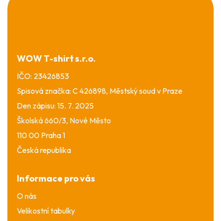
á
p
a
t
í
WOW T-shirt s.r.o.
IČO: 23426853
Spisová značka: C 426898, Městský soud v Praze
Den zápisu: 15. 7. 2025
Školská 660/3, Nové Město
110 00 Praha 1
Česká republika
Informace pro vás
O nás
Velikostní tabulky