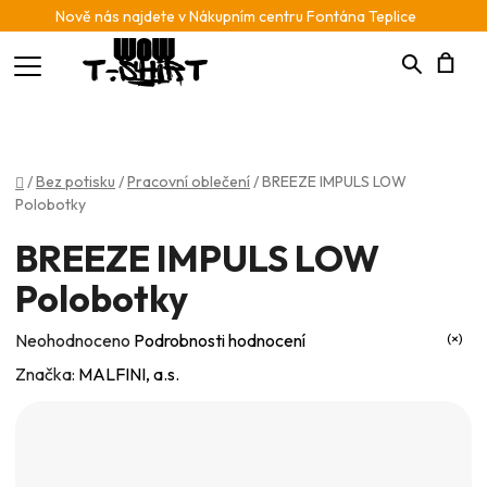
Nově nás najdete v Nákupním centru Fontána Teplice
Hledat
N
K
Domů
/
Bez potisku
/
Pracovní oblečení
/
BREEZE IMPULS LOW
Polobotky
BREEZE IMPULS LOW
Polobotky
Průměrné
Neohodnoceno
Podrobnosti hodnocení
hodnocení
Značka:
MALFINI, a.s.
produktu
je
0,0
z