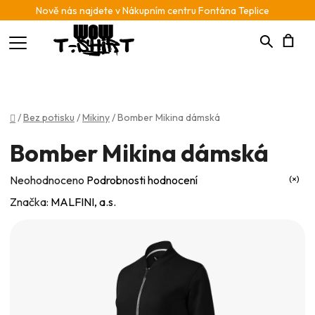
Nově nás najdete v Nákupním centru Fontána Teplice
Hledat
N
K
Domů
/
Bez potisku
/
Mikiny
/
Bomber Mikina dámská
Bomber Mikina dámská
Průměrné
Neohodnoceno
Podrobnosti hodnocení
hodnocení
Značka:
MALFINI, a.s.
produktu
je
0,0
z
5
hvězdiček.