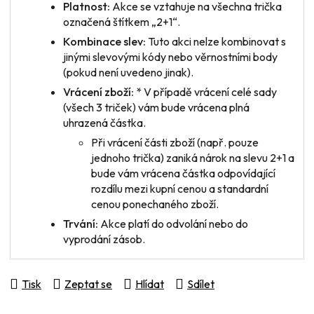
Platnost:
Akce se vztahuje na všechna trička
označená štítkem „2+1“.
Kombinace slev:
Tuto akci nelze kombinovat s
jinými slevovými kódy nebo věrnostními body
(pokud není uvedeno jinak).
Vrácení zboží:
* V případě vrácení
celé sady
(všech 3 triček) vám bude vrácena plná
uhrazená částka.
Při vrácení
části zboží
(např. pouze
jednoho trička) zaniká nárok na slevu 2+1 a
bude vám vrácena částka odpovídající
rozdílu mezi kupní cenou a standardní
cenou ponechaného zboží.
Trvání:
Akce platí do odvolání nebo do
vyprodání zásob.
Tisk
Zeptat se
Hlídat
Sdílet