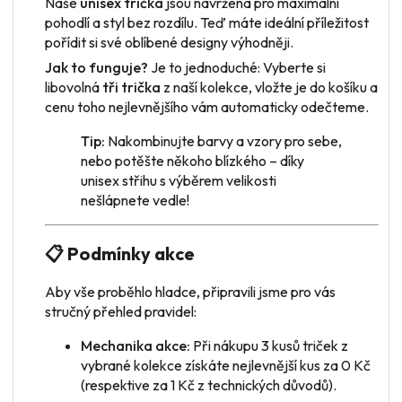
Naše
unisex trička
jsou navržena pro maximální
pohodlí a styl bez rozdílu. Teď máte ideální příležitost
pořídit si své oblíbené designy výhodněji.
Jak to funguje?
Je to jednoduché: Vyberte si
libovolná
tři trička
z naší kolekce, vložte je do košíku a
cenu toho nejlevnějšího vám automaticky odečteme.
Tip:
Nakombinujte barvy a vzory pro sebe,
nebo potěšte někoho blízkého – díky
unisex střihu s výběrem velikosti
nešlápnete vedle!
📋 Podmínky akce
Aby vše proběhlo hladce, připravili jsme pro vás
stručný přehled pravidel:
Mechanika akce:
Při nákupu 3 kusů triček z
vybrané kolekce získáte nejlevnější kus za 0 Kč
(respektive za 1 Kč z technických důvodů).