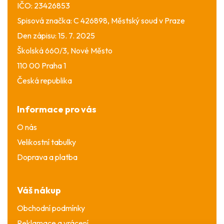
IČO: 23426853
Spisová značka: C 426898, Městský soud v Praze
Den zápisu: 15. 7. 2025
Školská 660/3, Nové Město
110 00 Praha 1
Česká republika
Informace pro vás
O nás
Velikostní tabulky
Doprava a platba
Váš nákup
Obchodní podmínky
Reklamace a vrácení