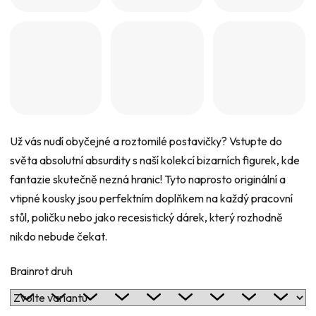
5
hvězdiček.
Už vás nudí obyčejné a roztomilé postavičky? Vstupte do
světa absolutní absurdity s naší kolekcí bizarních figurek, kde
fantazie skutečně nezná hranic! Tyto naprosto originální a
vtipné kousky jsou perfektním doplňkem na každý pracovní
stůl, poličku nebo jako recesistický dárek, který rozhodně
nikdo nebude čekat.
Brainrot druh