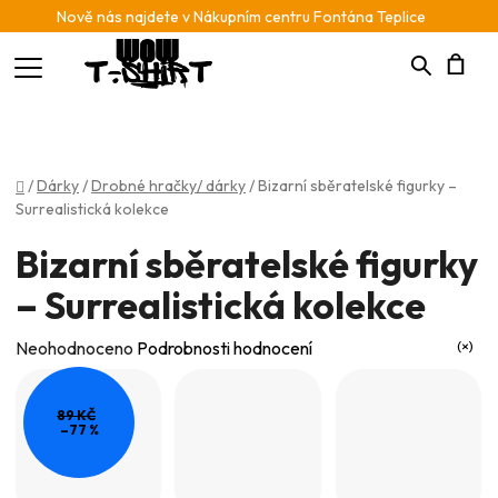
Nově nás najdete v Nákupním centru Fontána Teplice
Hledat
N
K
Domů
/
Dárky
/
Drobné hračky/ dárky
/
Bizarní sběratelské figurky –
Surrealistická kolekce
Bizarní sběratelské figurky
– Surrealistická kolekce
Průměrné
Neohodnoceno
Podrobnosti hodnocení
hodnocení
produktu
89 KČ
–77 %
je
0,0
z