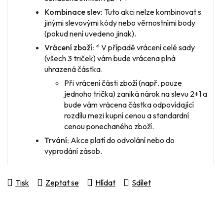
Kombinace slev:
Tuto akci nelze kombinovat s
jinými slevovými kódy nebo věrnostními body
(pokud není uvedeno jinak).
Vrácení zboží:
* V případě vrácení
celé sady
(všech 3 triček) vám bude vrácena plná
uhrazená částka.
Při vrácení
části zboží
(např. pouze
jednoho trička) zaniká nárok na slevu 2+1 a
bude vám vrácena částka odpovídající
rozdílu mezi kupní cenou a standardní
cenou ponechaného zboží.
Trvání:
Akce platí do odvolání nebo do
vyprodání zásob.
Tisk
Zeptat se
Hlídat
Sdílet