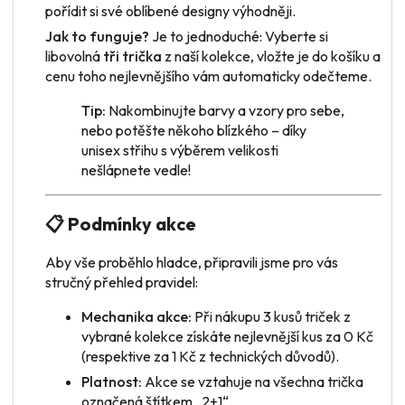
pořídit si své oblíbené designy výhodněji.
Jak to funguje?
Je to jednoduché: Vyberte si
libovolná
tři trička
z naší kolekce, vložte je do košíku a
cenu toho nejlevnějšího vám automaticky odečteme.
Tip:
Nakombinujte barvy a vzory pro sebe,
nebo potěšte někoho blízkého – díky
unisex střihu s výběrem velikosti
nešlápnete vedle!
📋 Podmínky akce
Aby vše proběhlo hladce, připravili jsme pro vás
stručný přehled pravidel:
Mechanika akce:
Při nákupu 3 kusů triček z
vybrané kolekce získáte nejlevnější kus za 0 Kč
(respektive za 1 Kč z technických důvodů).
Platnost:
Akce se vztahuje na všechna trička
označená štítkem „2+1“.