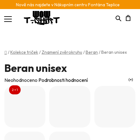
Nově nás najdete v Nákupním centru Fontána Teplice
Hledat
N
K
Domů
/
Kolekce triček
/
Znamení zvěrokruhu
/
Beran
/
Beran unisex
Beran unisex
Průměrné
Neohodnoceno
Podrobnosti hodnocení
hodnocení
2 + 1
produktu
je
0,0
z
5
hvězdiček.