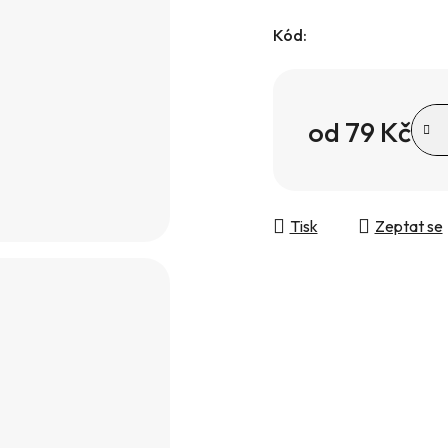
Kód:
od
79 Kč
Měrná cena:
Tisk
Zeptat se