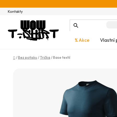
Přejít
na
Kontakty
obsah
% Akce
Vlastní 
Domů
/
Bez potisku
/
Trička
/
Base textil