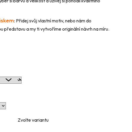
ber si barvu a velikost a užívej si pohodlí kvalitního
tiskem
:
Přidej svůj vlastní motiv, nebo nám do
 představu a my ti vytvoříme originální návrh na míru.
Zvolte variantu