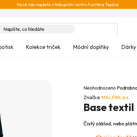
Nově nás najdete v Nákupním centru Fontána Teplice
potisk
Kolekce triček
Módní doplňky
Dárky
Průměrné
Neohodnoceno
Podrobno
hodnocení
Značka:
MALFINI, a.s.
Base textil
produktu
je
0,0
Čistý základ, nebo plát
z
5