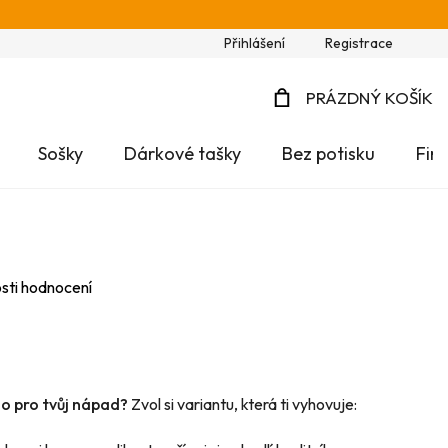
Přihlášení
Registrace
PRÁZDNÝ KOŠÍK
NÁKUPNÍ
Sošky
Dárkové tašky
Bez potisku
Fir
KOŠÍK
sti hodnocení
no pro tvůj nápad?
Zvol si variantu, která ti vyhovuje: