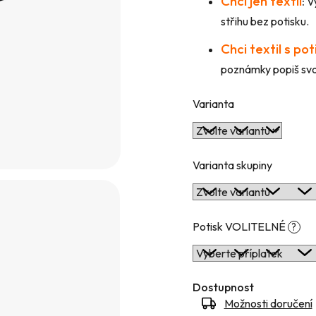
Chci jen textil
:
Vy
hvězdiček.
střihu bez potisku.
Chci textil s po
poznámky popiš svou
Varianta
Varianta skupiny
Potisk VOLITELNÉ
?
Dostupnost
Možnosti doručení