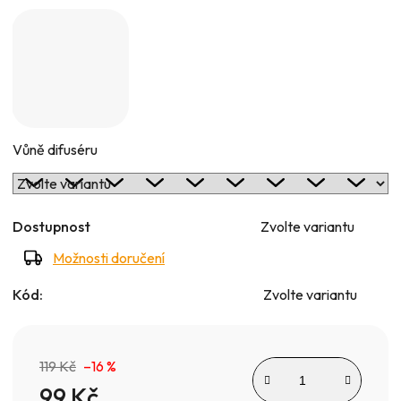
5
hvězdiček.
Vůně difuséru
Dostupnost
Zvolte variantu
Možnosti doručení
Kód:
Zvolte variantu
119 Kč
–16 %
99 Kč