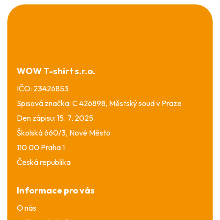
Z
á
p
a
t
í
WOW T-shirt s.r.o.
IČO: 23426853
Spisová značka: C 426898, Městský soud v Praze
Den zápisu: 15. 7. 2025
Školská 660/3, Nové Město
110 00 Praha 1
Česká republika
Informace pro vás
O nás