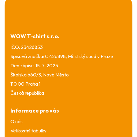
á
p
a
t
í
WOW T-shirt s.r.o.
IČO: 23426853
Spisová značka: C 426898, Městský soud v Praze
Den zápisu: 15. 7. 2025
Školská 660/3, Nové Město
110 00 Praha 1
Česká republika
Informace pro vás
O nás
Velikostní tabulky