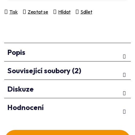
Tisk
Zeptat se
Hlídat
Sdílet
Popis
Související soubory (2)
Diskuze
Hodnocení
Z