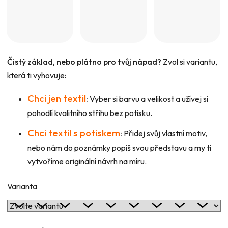
Čistý základ, nebo plátno pro tvůj nápad?
Zvol si variantu,
která ti vyhovuje:
Chci jen textil
:
Vyber si barvu a velikost a užívej si
pohodlí kvalitního střihu bez potisku.
Chci textil s potiskem
:
Přidej svůj vlastní motiv,
nebo nám do poznámky popiš svou představu a my ti
vytvoříme originální návrh na míru.
Varianta