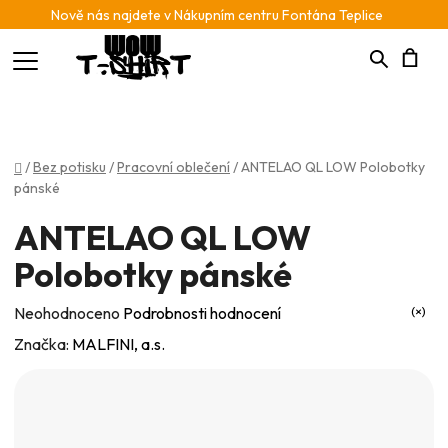
Nově nás najdete v Nákupním centru Fontána Teplice
Hledat
N
K
Domů
/
Bez potisku
/
Pracovní oblečení
/
ANTELAO QL LOW Polobotky
pánské
ANTELAO QL LOW
Polobotky pánské
Průměrné
Neohodnoceno
Podrobnosti hodnocení
hodnocení
Značka:
MALFINI, a.s.
produktu
je
0,0
z