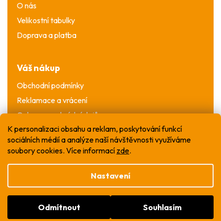
O nás
Velikostní tabulky
Doprava a platba
Váš nákup
Obchodní podmínky
Reklamace a vrácení
Ochrana osobních údajů
K personalizaci obsahu a reklam, poskytování funkcí
sociálních médií a analýze naší návštěvnosti využíváme
soubory cookies. Více informací
zde
.
Nastavení
Vytvořil Shoptet
Odmítnout
Souhlasím
Copyright 2026
WOW T-shirt
. Všechna práva
vyhrazena.
Upravit nastavení cookies