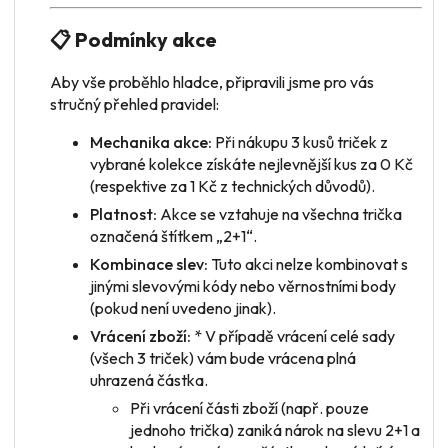
📋 Podmínky akce
Aby vše proběhlo hladce, připravili jsme pro vás
stručný přehled pravidel:
Mechanika akce:
Při nákupu 3 kusů triček z
vybrané kolekce získáte nejlevnější kus za 0 Kč
(respektive za 1 Kč z technických důvodů).
Platnost:
Akce se vztahuje na všechna trička
označená štítkem „2+1“.
Kombinace slev:
Tuto akci nelze kombinovat s
jinými slevovými kódy nebo věrnostními body
(pokud není uvedeno jinak).
Vrácení zboží:
* V případě vrácení
celé sady
(všech 3 triček) vám bude vrácena plná
uhrazená částka.
Při vrácení
části zboží
(např. pouze
jednoho trička) zaniká nárok na slevu 2+1 a