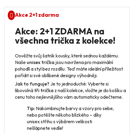
Akce 2+1 zdarma
Akce: 2+1 ZDARMA na
všechna trička z kolekce!
Osvěžte svůj šatník kousky, které sednou každému.
Naše
unisex trička
jsou navržena pro maximální
pohodlí a styl bez rozdílu. Teď máte ideální příležitost
pořídit si své oblíbené designy výhodněji.
Jak to funguje?
Je to jednoduché: Vyberte si
libovolná
tři trička
z naší kolekce, vložte je do košíku a
cenu toho nejlevnějšího vám automaticky odečteme.
Tip:
Nakombinujte barvy a vzory pro sebe,
nebo potěšte někoho blízkého – díky
unisex střihu s výběrem velikosti
nešlápnete vedle!