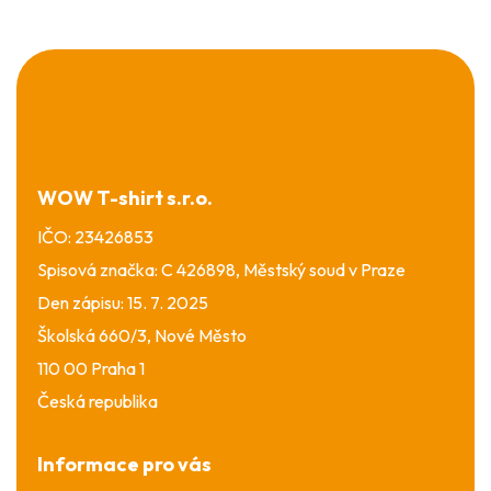
Z
á
p
a
t
í
WOW T-shirt s.r.o.
IČO: 23426853
Spisová značka: C 426898, Městský soud v Praze
Den zápisu: 15. 7. 2025
Školská 660/3, Nové Město
110 00 Praha 1
Česká republika
Informace pro vás