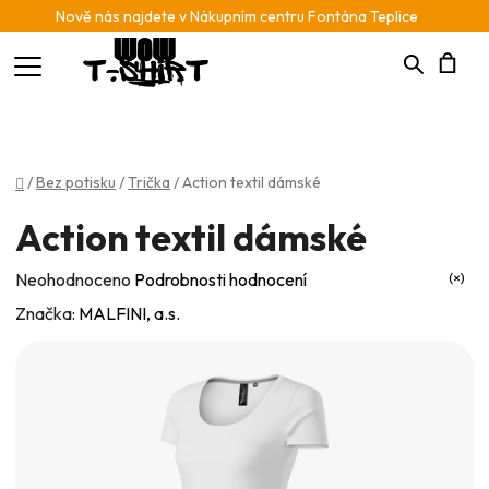
Nově nás najdete v Nákupním centru Fontána Teplice
Hledat
N
K
Domů
/
Bez potisku
/
Trička
/
Action textil dámské
Action textil dámské
Průměrné
Neohodnoceno
Podrobnosti hodnocení
hodnocení
Značka:
MALFINI, a.s.
produktu
je
0,0
z
5
hvězdiček.