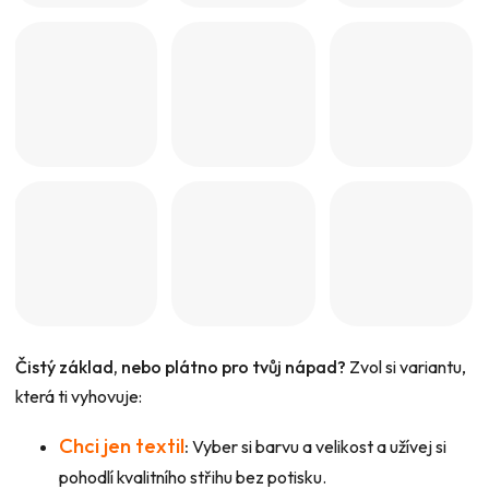
Čistý základ, nebo plátno pro tvůj nápad?
Zvol si variantu,
která ti vyhovuje:
Chci jen textil
:
Vyber si barvu a velikost a užívej si
pohodlí kvalitního střihu bez potisku.