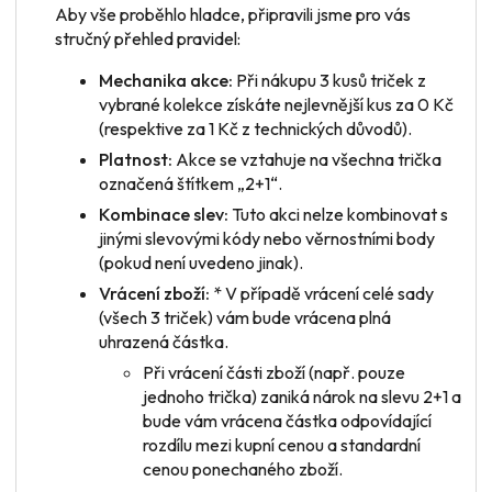
Aby vše proběhlo hladce, připravili jsme pro vás
stručný přehled pravidel:
Mechanika akce:
Při nákupu 3 kusů triček z
vybrané kolekce získáte nejlevnější kus za 0 Kč
(respektive za 1 Kč z technických důvodů).
Platnost:
Akce se vztahuje na všechna trička
označená štítkem „2+1“.
Kombinace slev:
Tuto akci nelze kombinovat s
jinými slevovými kódy nebo věrnostními body
(pokud není uvedeno jinak).
Vrácení zboží:
* V případě vrácení
celé sady
(všech 3 triček) vám bude vrácena plná
uhrazená částka.
Při vrácení
části zboží
(např. pouze
jednoho trička) zaniká nárok na slevu 2+1 a
bude vám vrácena částka odpovídající
rozdílu mezi kupní cenou a standardní
cenou ponechaného zboží.