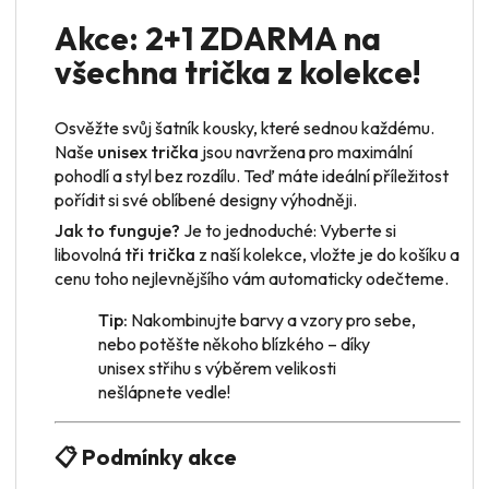
Akce: 2+1 ZDARMA na
všechna trička z kolekce!
Osvěžte svůj šatník kousky, které sednou každému.
Naše
unisex trička
jsou navržena pro maximální
pohodlí a styl bez rozdílu. Teď máte ideální příležitost
pořídit si své oblíbené designy výhodněji.
Jak to funguje?
Je to jednoduché: Vyberte si
libovolná
tři trička
z naší kolekce, vložte je do košíku a
cenu toho nejlevnějšího vám automaticky odečteme.
Tip:
Nakombinujte barvy a vzory pro sebe,
nebo potěšte někoho blízkého – díky
unisex střihu s výběrem velikosti
nešlápnete vedle!
📋 Podmínky akce