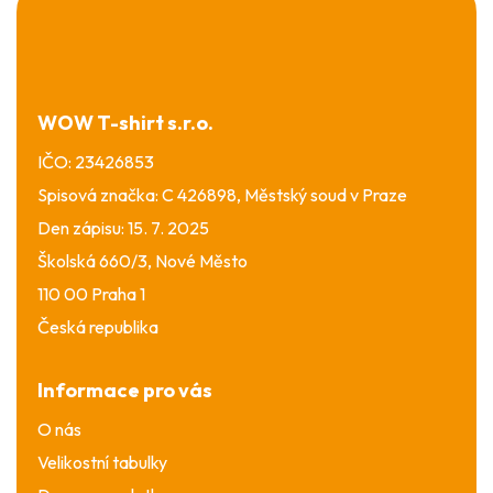
á
p
a
t
í
WOW T-shirt s.r.o.
IČO: 23426853
Spisová značka: C 426898, Městský soud v Praze
Den zápisu: 15. 7. 2025
Školská 660/3, Nové Město
110 00 Praha 1
Česká republika
Informace pro vás
O nás
Velikostní tabulky