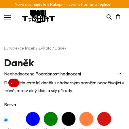
Nově nás najdete v Nákupním centru Fontána Teplice
Hledat
N
K
Domů
/
Kolekce triček
/
Zvířata
/
Daněk
Daněk
Průměrné
Neohodnoceno
Podrobnosti hodnocení
hodnocení
Daněk: Majestátní daněk s nádherným parožím odpočívající v
2 + 1
produktu
trávě, motiv plný klidu a síly přírody.
je
0,0
Barva
z
5
hvězdiček.